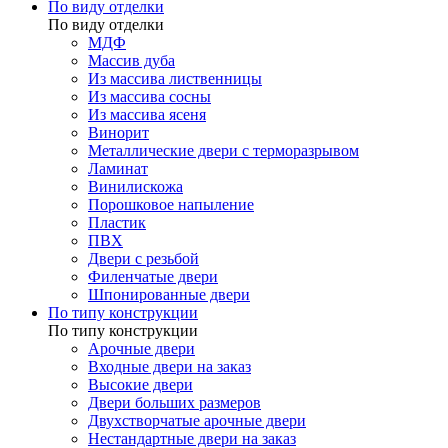
По виду отделки
По виду отделки
МДФ
Массив дуба
Из массива лиственницы
Из массива сосны
Из массива ясеня
Винорит
Металлические двери с терморазрывом
Ламинат
Винилискожа
Порошковое напыление
Пластик
ПВХ
Двери с резьбой
Филенчатые двери
Шпонированные двери
По типу конструкции
По типу конструкции
Арочные двери
Входные двери на заказ
Высокие двери
Двери больших размеров
Двухстворчатые арочные двери
Нестандартные двери на заказ