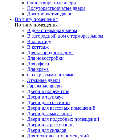
Одностворчатые двери
Полуторастворчатые двери
Двустворчатые двери
По типу помещения
По типу помещения
В дом с терморазрывом
В загородный дом с терморазрывом
В квартиру
В коттедж
Для загородного дома
Для новостройки
Для офиса
Для храма
Со скрытыми петлями
Этажные двери
Гаражные двери
Двери в общежитие
Двери в таунхаус
Двери для гостиниц
Двери для кассовых помещений
Двери для магазинов
Двери для подсобных помещений
Двери для ресторанов
Двери для складов
Для технических помещений