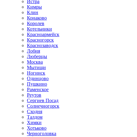
Истра
Кимры
Клин
Конаково
Королев
Котельники
Красноармейск
Красногорск
Краснозаводск
Лобня
Люберцы
Москва
Мытищи
Ногинск
Одинцово
Пушкино
Раменское
Реутов
Сергиев Посад
Солнечногорск
Сходня
Талдом
Химки
Хотьково
Черноголовка