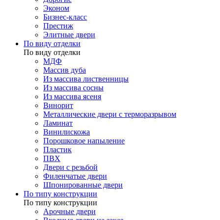
Эконом
Бизнес-класс
Престиж
Элитные двери
По виду отделки
По виду отделки
МДФ
Массив дуба
Из массива лиственницы
Из массива сосны
Из массива ясеня
Винорит
Металлические двери с терморазрывом
Ламинат
Винилискожа
Порошковое напыление
Пластик
ПВХ
Двери с резьбой
Филенчатые двери
Шпонированные двери
По типу конструкции
По типу конструкции
Арочные двери