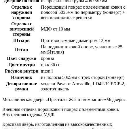
Дверное полотно
из профильной трубы 40х25х2мм
Отделка с
Порошковый покрас с элементами ковки с
наружной
полосой 50х5мм по периметру (конверт) +
стороны
вентиляционные решетки
Отделка с
внутренней
МДФ от 10 мм
стороны
Штыри
Противосъемные диаметром 12 мм
На подшипниковой опоре, усиленные 25
Петли
мм(Италия)
Цвет снаружи
бронза
Цвет внутри
цв к 36 сс
Рисунок внутри
triton l
Наличник
из полосы 50х5мм с трех сторон (конверт)
Декоративные
модели Pava от Armadillo, LD42-1GP/CP-2,
ручки
золото/никель
Металлическая дверь «Престиж»
Ж-2
от компании «Медверь».
Внешняя отделка порошковый покрас с элементами ковки.
Внутренняя отделка МДФ.
Красивая дверь, изготовленная из высококачественных