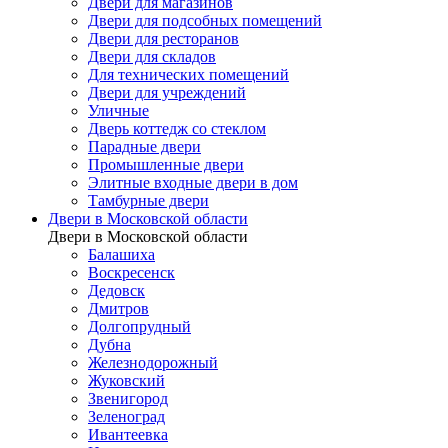
Двери для магазинов
Двери для подсобных помещений
Двери для ресторанов
Двери для складов
Для технических помещений
Двери для учреждений
Уличные
Дверь коттедж со стеклом
Парадные двери
Промышленные двери
Элитные входные двери в дом
Тамбурные двери
Двери в Московской области
Двери в Московской области
Балашиха
Воскресенск
Дедовск
Дмитров
Долгопрудный
Дубна
Железнодорожный
Жуковский
Звенигород
Зеленоград
Ивантеевка