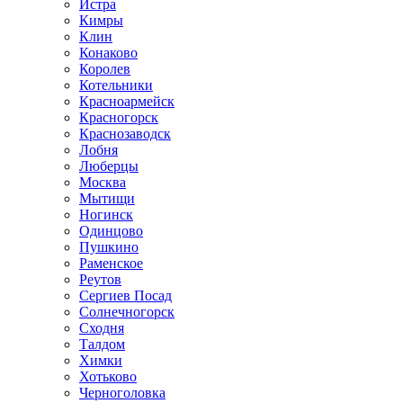
Истра
Кимры
Клин
Конаково
Королев
Котельники
Красноармейск
Красногорск
Краснозаводск
Лобня
Люберцы
Москва
Мытищи
Ногинск
Одинцово
Пушкино
Раменское
Реутов
Сергиев Посад
Солнечногорск
Сходня
Талдом
Химки
Хотьково
Черноголовка