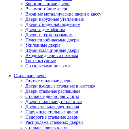
Бронированные двери
Взломостойкие двери
Входные металлические двери в кассу
Двери наружные утепленные
Двери с видеонаблюдением
Двери с домофоном
Двери с терморазрывом
Пуленепробиваемые двери
Усиленные двери
Шумоизоляционные двери
Входные двери со стеклом
Трехконтурные
Со скрытыми петлями
Стальные двери
Гнутые стальные двери
Двери входные стальные в коттедж
Двери стальные распашные
Стальные двери для улицы
Двери стальные утепленные
Дверь стальная двупольная
Наружные стальные двери
Недорогие стальные двери
Распродажа стальных дверей
Стальная дверь в дом