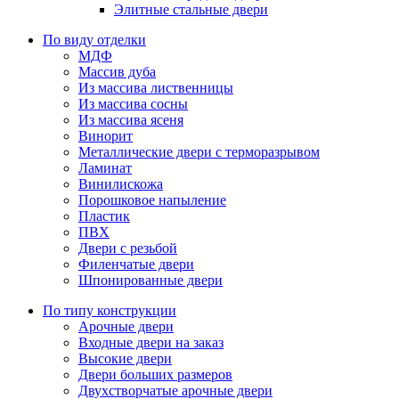
Элитные стальные двери
По виду отделки
МДФ
Массив дуба
Из массива лиственницы
Из массива сосны
Из массива ясеня
Винорит
Металлические двери с терморазрывом
Ламинат
Винилискожа
Порошковое напыление
Пластик
ПВХ
Двери с резьбой
Филенчатые двери
Шпонированные двери
По типу конструкции
Арочные двери
Входные двери на заказ
Высокие двери
Двери больших размеров
Двухстворчатые арочные двери