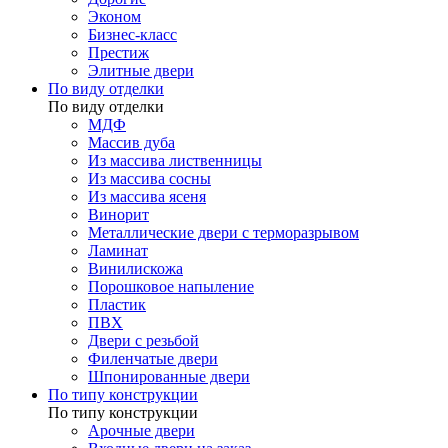
Эконом
Бизнес-класс
Престиж
Элитные двери
По виду отделки
По виду отделки
МДФ
Массив дуба
Из массива лиственницы
Из массива сосны
Из массива ясеня
Винорит
Металлические двери с терморазрывом
Ламинат
Винилискожа
Порошковое напыление
Пластик
ПВХ
Двери с резьбой
Филенчатые двери
Шпонированные двери
По типу конструкции
По типу конструкции
Арочные двери