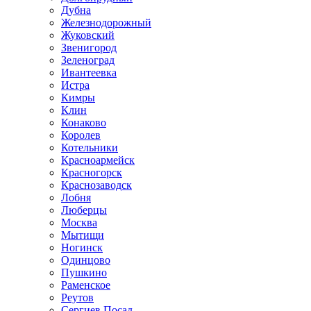
Дубна
Железнодорожный
Жуковский
Звенигород
Зеленоград
Ивантеевка
Истра
Кимры
Клин
Конаково
Королев
Котельники
Красноармейск
Красногорск
Краснозаводск
Лобня
Люберцы
Москва
Мытищи
Ногинск
Одинцово
Пушкино
Раменское
Реутов
Сергиев Посад