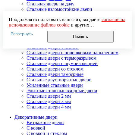
Стальная дверь на дачу
Стальные взломостойкие двери
Стальные входные двери в квартиру
Продолжая использовать наш сайт, вы даёте
согласие на
Стальные двери в подъезд
использование файлов cookie
и других
Стальные двери внутреннего открывания
пользовательских данных (включая IP-адрес, сведения о
Стальные двери массив
Развернуть
местоположении, устройстве, действиях на сайте и т. п.)
Стальные двери мдф
Принять
для функционирования сайта, проведения
Стальные двери с зеркалом
статистических исследований, ретаргетинга и
Стальные двери с ковкой
использования систем аналитики (например,
Стальные двери с порошковым напылением
Яндекс.Метрика), в соответствии с нашей
Политикой
Стальные двери с терморазрывом
обработки персональных данных.
Стальные двери с шумоизоляцией
Если вы не хотите, чтобы ваши данные обрабатывались,
Стальные двери со стеклом
настройте ограничения в браузере или покиньте сайт.
Стальные двери тамбурные
Стальные двустворчатые двери
Усиленные стальные двери
Элитные стальные входные двери
Стальные двери 2 мм
Стальные двери 3 мм
Стальные двери 4 мм
Декоративные двери
Витражные двери
С ковкой
С ковкой и стеклом