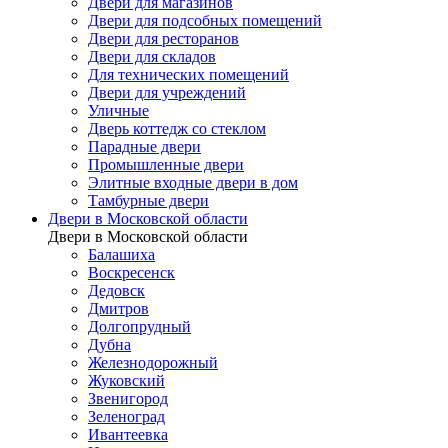
Двери для магазинов
Двери для подсобных помещений
Двери для ресторанов
Двери для складов
Для технических помещений
Двери для учреждений
Уличные
Дверь коттедж со стеклом
Парадные двери
Промышленные двери
Элитные входные двери в дом
Тамбурные двери
Двери в Московской области
Двери в Московской области
Балашиха
Воскресенск
Дедовск
Дмитров
Долгопрудный
Дубна
Железнодорожный
Жуковский
Звенигород
Зеленоград
Ивантеевка