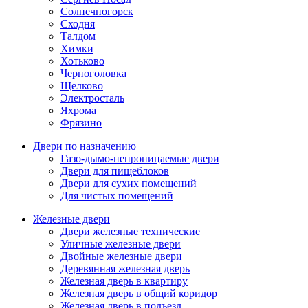
Солнечногорск
Сходня
Талдом
Химки
Хотьково
Черноголовка
Щелково
Электросталь
Яхрома
Фрязино
Двери по назначению
Газо-дымо-непроницаемые двери
Двери для пищеблоков
Двери для сухих помещений
Для чистых помещений
Железные двери
Двери железные технические
Уличные железные двери
Двойные железные двери
Деревянная железная дверь
Железная дверь в квартиру
Железная дверь в общий коридор
Железная дверь в подъезд