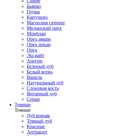
Синие
Бьянко
Груша
Капучино
Магнолия сатинат
Миланский орех
Монблан
Орех амари
Орех пекан
Орех
Эш вайт
Анегри
Беленый дуб
Белый ясень
Ваниль
Натуральный дуб
Слоновая кость
Янтарный дуб
Серые
Темные
Темные
Дуб коньяк
Темный дуб
Красные
Антрацит