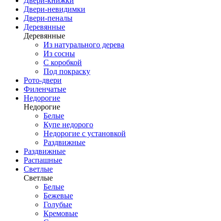
Двери-книжки
Двери-невидимки
Двери-пеналы
Деревянные
Деревянные
Из натурального дерева
Из сосны
С коробкой
Под покраску
Рото-двери
Филенчатые
Недорогие
Недорогие
Белые
Купе недорого
Недорогие с установкой
Раздвижные
Раздвижные
Распашные
Светлые
Светлые
Белые
Бежевые
Голубые
Кремовые