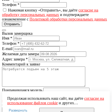
Телефон
*
Нажимая кнопку «Отправить», вы даёте
согласие на
обработку персональных данных
и подтверждаете
ознакомление с
Политикой обработки персональных данных
Вызов замерщика
Имя
*
Телефон
*
E-mail
Желаемая дата замера
Адрес замера
*
Комментарий к заявке
Понравившаяся модель
Нажимая кнопку «Отправить», вы даёте
согласие на
Продолжая использовать наш сайт, вы даёте
согласие на
обработку персональных данных
и подтверждаете
использование файлов cookie
и других
ознакомление с
Политикой обработки персональных данных
пользовательских данных (включая IP-адрес, сведения о
Развернуть
местоположении, устройстве, действиях на сайте и т. п.)