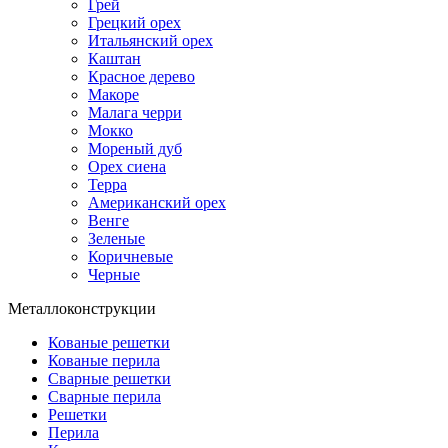
Грей
Грецкий орех
Итальянский орех
Каштан
Красное дерево
Макоре
Малага черри
Мокко
Мореный дуб
Орех сиена
Терра
Американский орех
Венге
Зеленые
Коричневые
Черные
Металлоконструкции
Кованые решетки
Кованые перила
Сварные решетки
Сварные перила
Решетки
Перила