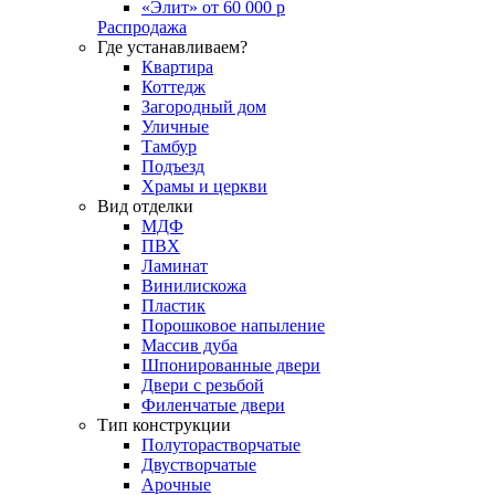
«Элит» от 60 000 р
Распродажа
Где устанавливаем?
Квартира
Коттедж
Загородный дом
Уличные
Тамбур
Подъезд
Храмы и церкви
Вид отделки
МДФ
ПВХ
Ламинат
Винилискожа
Пластик
Порошковое напыление
Массив дуба
Шпонированные двери
Двери с резьбой
Филенчатые двери
Тип конструкции
Полуторастворчатые
Двустворчатые
Арочные