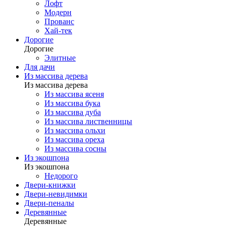
Лофт
Модерн
Прованс
Хай-тек
Дорогие
Дорогие
Элитные
Для дачи
Из массива дерева
Из массива дерева
Из массива ясеня
Из массива бука
Из массива дуба
Из массива лиственницы
Из массива ольхи
Из массива ореха
Из массива сосны
Из экошпона
Из экошпона
Недорого
Двери-книжки
Двери-невидимки
Двери-пеналы
Деревянные
Деревянные