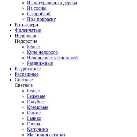
Из натурального дерева
Из сосны
С коробкой
Под покраску
Рото-двери
Филенчатые
Недорогие
Недорогие
Белые
Купе недорого
Недорогие с установкой
Раздвижные
Раздвижные
Распашные
Светлые
Светлые
Белые
Бежевые
Голубые
Кремовые
Синие
Бьянко
Груша
Капучино
Магнолия сатинат