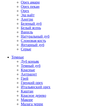
Орех амари
Орех пекан
Орех
Эш вайт
Анегри
Беленый дуб
Белый ясень
Ваниль
Натуральный дуб
Слоновая кость
Янтарный дуб
Серые
Темные
Дуб коньяк
Темный дуб
Красные
Антрацит
Грей
Грецкий орех
Итальянский орех
Каштан
Красное дерево
Макоре
Малага черри