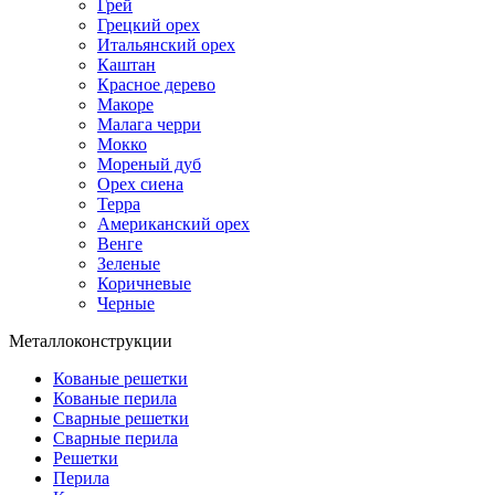
Грей
Грецкий орех
Итальянский орех
Каштан
Красное дерево
Макоре
Малага черри
Мокко
Мореный дуб
Орех сиена
Терра
Американский орех
Венге
Зеленые
Коричневые
Черные
Металлоконструкции
Кованые решетки
Кованые перила
Сварные решетки
Сварные перила
Решетки
Перила