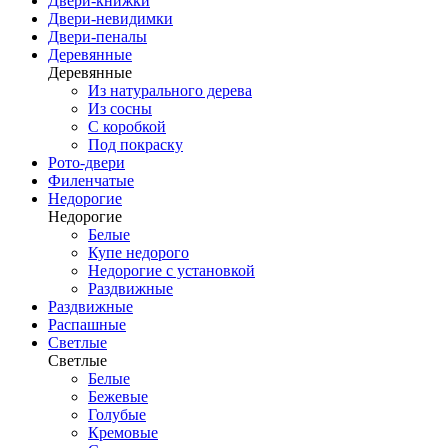
Двери-книжки
Двери-невидимки
Двери-пеналы
Деревянные
Деревянные
Из натурального дерева
Из сосны
С коробкой
Под покраску
Рото-двери
Филенчатые
Недорогие
Недорогие
Белые
Купе недорого
Недорогие с установкой
Раздвижные
Раздвижные
Распашные
Светлые
Светлые
Белые
Бежевые
Голубые
Кремовые