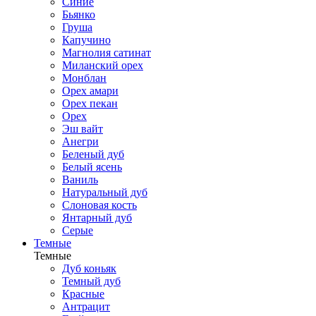
Синие
Бьянко
Груша
Капучино
Магнолия сатинат
Миланский орех
Монблан
Орех амари
Орех пекан
Орех
Эш вайт
Анегри
Беленый дуб
Белый ясень
Ваниль
Натуральный дуб
Слоновая кость
Янтарный дуб
Серые
Темные
Темные
Дуб коньяк
Темный дуб
Красные
Антрацит