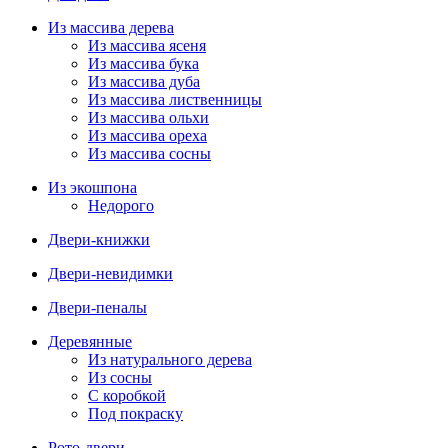
Из массива дерева
Из массива ясеня
Из массива бука
Из массива дуба
Из массива лиственницы
Из массива ольхи
Из массива ореха
Из массива сосны
Из экошпона
Недорого
Двери-книжки
Двери-невидимки
Двери-пеналы
Деревянные
Из натурального дерева
Из сосны
С коробкой
Под покраску
Рото-двери