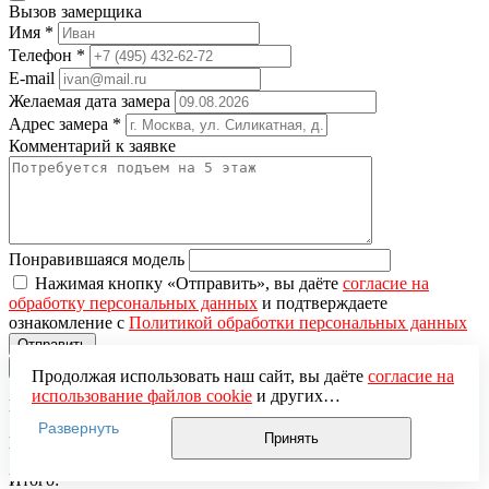
Вызов замерщика
Имя
*
Телефон
*
E-mail
Желаемая дата замера
Адрес замера
*
Комментарий к заявке
Понравившаяся модель
Нажимая кнопку «Отправить», вы даёте
согласие на
обработку персональных данных
и подтверждаете
ознакомление с
Политикой обработки персональных данных
×
Продолжая использовать наш сайт, вы даёте
согласие на
использование файлов cookie
и других
Вы добавили в корзину
пользовательских данных (включая IP-адрес, сведения о
Развернуть
местоположении, устройстве, действиях на сайте и т. п.)
Принять
Цена за единицу:
для функционирования сайта, проведения
статистических исследований, ретаргетинга и
Итого: