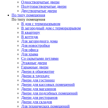
Одностворчатые двери
Полуторастворчатые двери
Двустворчатые двери
По типу помещения
По типу помещения
В дом с терморазрывом
В загородный дом с терморазрывом
В квартиру
В коттедж
Для загородного дома
Для новостройки
Для офиса
Для храма
Со скрытыми петлями
Этажные двери
Гаражные двери
Двери в общежитие
Двери в таунхаус
Двери для гостиниц
Двери для кассовых помещений
Двери для магазинов
Двери для подсобных помещений
Двери для ресторанов
Двери для складов
Для технических помещений