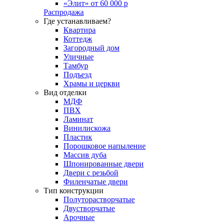
«Элит» от 60 000 р
Распродажа
Где устанавливаем?
Квартира
Коттедж
Загородный дом
Уличные
Тамбур
Подъезд
Храмы и церкви
Вид отделки
МДФ
ПВХ
Ламинат
Винилискожа
Пластик
Порошковое напыление
Массив дуба
Шпонированные двери
Двери с резьбой
Филенчатые двери
Тип конструкции
Полуторастворчатые
Двустворчатые
Арочные