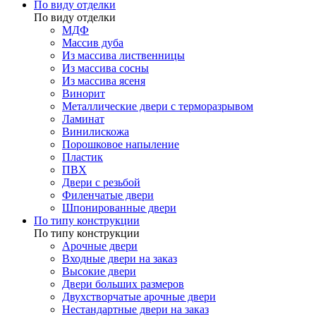
По виду отделки
По виду отделки
МДФ
Массив дуба
Из массива лиственницы
Из массива сосны
Из массива ясеня
Винорит
Металлические двери с терморазрывом
Ламинат
Винилискожа
Порошковое напыление
Пластик
ПВХ
Двери с резьбой
Филенчатые двери
Шпонированные двери
По типу конструкции
По типу конструкции
Арочные двери
Входные двери на заказ
Высокие двери
Двери больших размеров
Двухстворчатые арочные двери
Нестандартные двери на заказ