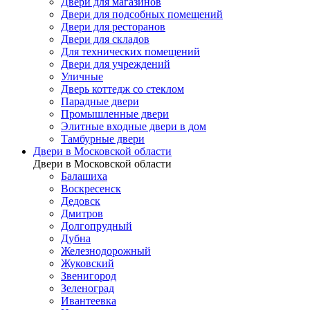
Двери для магазинов
Двери для подсобных помещений
Двери для ресторанов
Двери для складов
Для технических помещений
Двери для учреждений
Уличные
Дверь коттедж со стеклом
Парадные двери
Промышленные двери
Элитные входные двери в дом
Тамбурные двери
Двери в Московской области
Двери в Московской области
Балашиха
Воскресенск
Дедовск
Дмитров
Долгопрудный
Дубна
Железнодорожный
Жуковский
Звенигород
Зеленоград
Ивантеевка