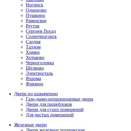
Ногинск
Одинцово
Пушкино
Раменское
Реутов
Сергиев Посад
Солнечногорск
Сходня
Талдом
Химки
Хотьково
Черноголовка
Щелково
Электросталь
Яхрома
Фрязино
Двери по назначению
Газо-дымо-непроницаемые двери
Двери для пищеблоков
Двери для сухих помещений
Для чистых помещений
Железные двери
Двери железные технические