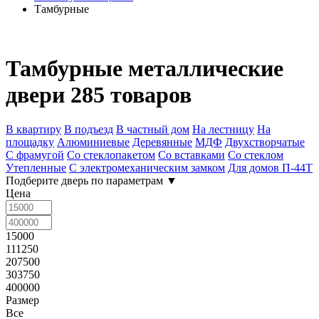
Тамбурные
Тамбурные металлические
двери
285 товаров
В квартиру
В подъезд
В частный дом
На лестницу
На
площадку
Алюминиевые
Деревянные
МДФ
Двухстворчатые
С фрамугой
Со стеклопакетом
Со вставками
Со стеклом
Утепленные
С электромеханическим замком
Для домов П-44Т
Подберите дверь по параметрам
▼
Цена
15000
111250
207500
303750
400000
Размер
Все