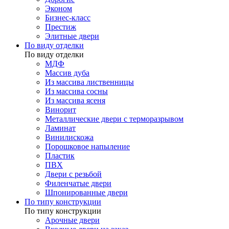
Эконом
Бизнес-класс
Престиж
Элитные двери
По виду отделки
По виду отделки
МДФ
Массив дуба
Из массива лиственницы
Из массива сосны
Из массива ясеня
Винорит
Металлические двери с терморазрывом
Ламинат
Винилискожа
Порошковое напыление
Пластик
ПВХ
Двери с резьбой
Филенчатые двери
Шпонированные двери
По типу конструкции
По типу конструкции
Арочные двери