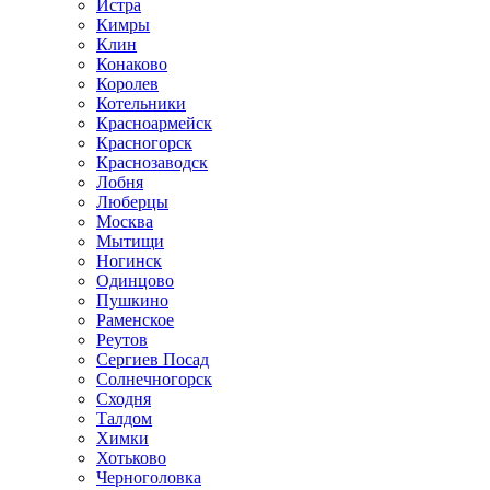
Истра
Кимры
Клин
Конаково
Королев
Котельники
Красноармейск
Красногорск
Краснозаводск
Лобня
Люберцы
Москва
Мытищи
Ногинск
Одинцово
Пушкино
Раменское
Реутов
Сергиев Посад
Солнечногорск
Сходня
Талдом
Химки
Хотьково
Черноголовка