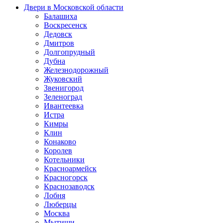
Двери в Московской области
Балашиха
Воскресенск
Дедовск
Дмитров
Долгопрудный
Дубна
Железнодорожный
Жуковский
Звенигород
Зеленоград
Ивантеевка
Истра
Кимры
Клин
Конаково
Королев
Котельники
Красноармейск
Красногорск
Краснозаводск
Лобня
Люберцы
Москва
Мытищи