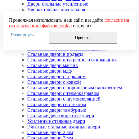
Двери стальные утепленные
Дверь стальная двупольная
Наружные стальные двери
Продолжая использовать наш сайт, вы даёте
согласие на
Недорогие стальные двери
использование файлов cookie
и других
Распродажа стальных дверей
пользовательских данных (включая IP-адрес, сведения о
Стальная дверь в дом
Развернуть
местоположении, устройстве, действиях на сайте и т. п.)
Стальная дверь на дачу
Принять
для функционирования сайта, проведения
Стальные взломостойкие двери
статистических исследований, ретаргетинга и
Стальные входные двери в квартиру
использования систем аналитики (например,
Стальные двери в подъезд
Яндекс.Метрика), в соответствии с нашей
Политикой
Стальные двери внутреннего открывания
обработки персональных данных.
Стальные двери массив
Если вы не хотите, чтобы ваши данные обрабатывались,
Стальные двери мдф
настройте ограничения в браузере или покиньте сайт.
Стальные двери с зеркалом
Стальные двери с ковкой
Стальные двери с порошковым напылением
Стальные двери с терморазрывом
Стальные двери с шумоизоляцией
Стальные двери со стеклом
Стальные двери тамбурные
Стальные двустворчатые двери
Усиленные стальные двери
Элитные стальные входные двери
Стальные двери 2 мм
Стальные двери 3 мм