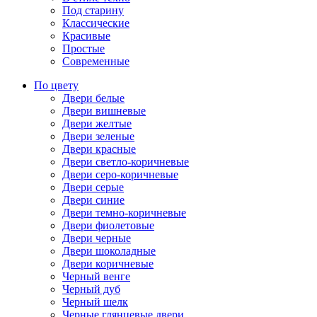
Под старину
Классические
Красивые
Простые
Современные
По цвету
Двери белые
Двери вишневые
Двери желтые
Двери зеленые
Двери красные
Двери светло-коричневые
Двери серо-коричневые
Двери серые
Двери синие
Двери темно-коричневые
Двери фиолетовые
Двери черные
Двери шоколадные
Двери коричневые
Черный венге
Черный дуб
Черный шелк
Черные глянцевые двери