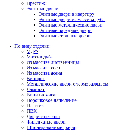
Престиж
Элитные двери
Элитные двери в квартиру
Элитные двери из массива дуба
Элитные металлические двери
Элитные парадные двери
Элитные стальные двери
По виду отделки
МДФ
Массив дуба
Из массива лиственницы
Из массива сосны
Из массива ясеня
Винорит
Металлические двери с терморазрывом
Ламинат
Винилискожа
Порошковое напыление
Пластик
ПВХ
Двери с резьбой
Филенчатые двери
Шпонированные двери