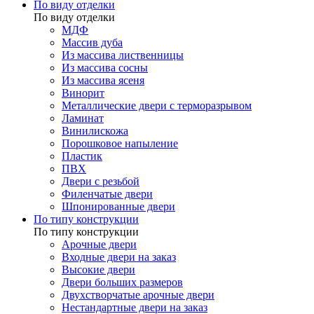
По виду отделки
По виду отделки
МДФ
Массив дуба
Из массива лиственницы
Из массива сосны
Из массива ясеня
Винорит
Металлические двери с терморазрывом
Ламинат
Винилискожа
Порошковое напыление
Пластик
ПВХ
Двери с резьбой
Филенчатые двери
Шпонированные двери
По типу конструкции
По типу конструкции
Арочные двери
Входные двери на заказ
Высокие двери
Двери больших размеров
Двухстворчатые арочные двери
Нестандартные двери на заказ