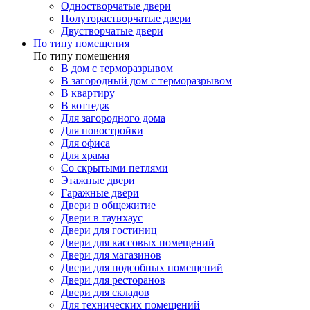
Одностворчатые двери
Полуторастворчатые двери
Двустворчатые двери
По типу помещения
По типу помещения
В дом с терморазрывом
В загородный дом с терморазрывом
В квартиру
В коттедж
Для загородного дома
Для новостройки
Для офиса
Для храма
Со скрытыми петлями
Этажные двери
Гаражные двери
Двери в общежитие
Двери в таунхаус
Двери для гостиниц
Двери для кассовых помещений
Двери для магазинов
Двери для подсобных помещений
Двери для ресторанов
Двери для складов
Для технических помещений