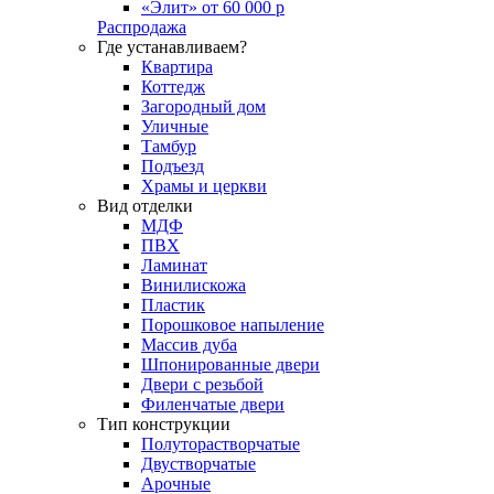
«Элит» от 60 000 р
Распродажа
Где устанавливаем?
Квартира
Коттедж
Загородный дом
Уличные
Тамбур
Подъезд
Храмы и церкви
Вид отделки
МДФ
ПВХ
Ламинат
Винилискожа
Пластик
Порошковое напыление
Массив дуба
Шпонированные двери
Двери с резьбой
Филенчатые двери
Тип конструкции
Полуторастворчатые
Двустворчатые
Арочные