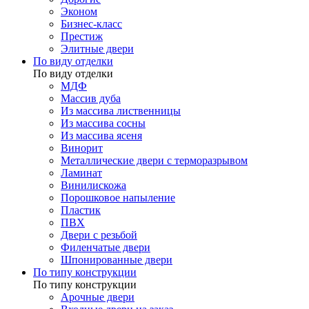
Эконом
Бизнес-класс
Престиж
Элитные двери
По виду отделки
По виду отделки
МДФ
Массив дуба
Из массива лиственницы
Из массива сосны
Из массива ясеня
Винорит
Металлические двери с терморазрывом
Ламинат
Винилискожа
Порошковое напыление
Пластик
ПВХ
Двери с резьбой
Филенчатые двери
Шпонированные двери
По типу конструкции
По типу конструкции
Арочные двери