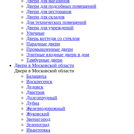
Двери для магазинов
Двери для подсобных помещений
Двери для ресторанов
Двери для складов
Для технических помещений
Двери для учреждений
Уличные
Дверь коттедж со стеклом
Парадные двери
Промышленные двери
Элитные входные двери в дом
Тамбурные двери
Двери в Московской области
Двери в Московской области
Балашиха
Воскресенск
Дедовск
Дмитров
Долгопрудный
Дубна
Железнодорожный
Жуковский
Звенигород
Зеленоград
Ивантеевка