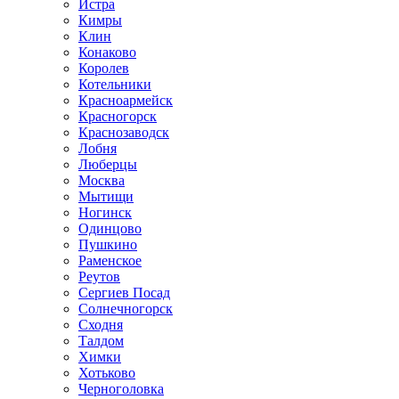
Истра
Кимры
Клин
Конаково
Королев
Котельники
Красноармейск
Красногорск
Краснозаводск
Лобня
Люберцы
Москва
Мытищи
Ногинск
Одинцово
Пушкино
Раменское
Реутов
Сергиев Посад
Солнечногорск
Сходня
Талдом
Химки
Хотьково
Черноголовка