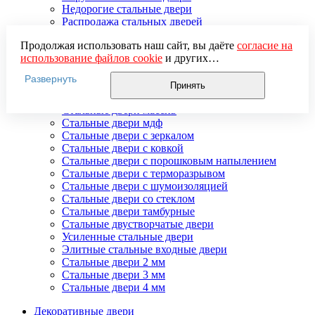
Недорогие стальные двери
Распродажа стальных дверей
Стальная дверь в дом
Продолжая использовать наш сайт, вы даёте
согласие на
Стальная дверь на дачу
использование файлов cookie
и других
Стальные взломостойкие двери
пользовательских данных (включая IP-адрес, сведения о
Стальные входные двери в квартиру
Развернуть
местоположении, устройстве, действиях на сайте и т. п.)
Стальные двери в подъезд
Принять
для функционирования сайта, проведения
Стальные двери внутреннего открывания
статистических исследований, ретаргетинга и
Стальные двери массив
использования систем аналитики (например,
Стальные двери мдф
Яндекс.Метрика), в соответствии с нашей
Политикой
Стальные двери с зеркалом
обработки персональных данных.
Стальные двери с ковкой
Если вы не хотите, чтобы ваши данные обрабатывались,
Стальные двери с порошковым напылением
настройте ограничения в браузере или покиньте сайт.
Стальные двери с терморазрывом
Стальные двери с шумоизоляцией
Стальные двери со стеклом
Стальные двери тамбурные
Стальные двустворчатые двери
Усиленные стальные двери
Элитные стальные входные двери
Стальные двери 2 мм
Стальные двери 3 мм
Стальные двери 4 мм
Декоративные двери