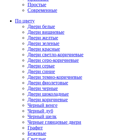
Простые
Современные
По цвету
Двери белые
Двери вишневые
Двери желтые
Двери зеленые
Двери красные
Двери светло-коричневые
Двери серо-коричневые
Двери серые
Двери синие
Двери темно-коричневые
Двери фиолетовые
Двери черные
Двери шоколадные
Двери коричневые
Черный венге
Черный дуб
Черный шелк
Черные глянцевые двери
Графит
Бежевые
Светлые