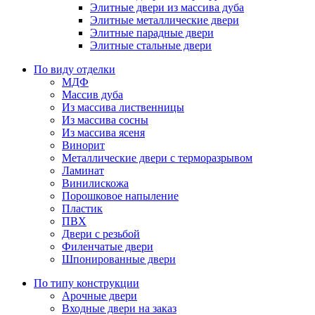
Элитные двери из массива дуба
Элитные металлические двери
Элитные парадные двери
Элитные стальные двери
По виду отделки
МДФ
Массив дуба
Из массива лиственницы
Из массива сосны
Из массива ясеня
Винорит
Металлические двери с терморазрывом
Ламинат
Винилискожа
Порошковое напыление
Пластик
ПВХ
Двери с резьбой
Филенчатые двери
Шпонированные двери
По типу конструкции
Арочные двери
Входные двери на заказ