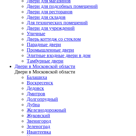
Двери для магазинов
Двери для подсобных помещений
Двери для ресторанов
Двери для складов
Для технических помещений
Двери для учреждений
Уличные
Дверь коттедж со стеклом
Парадные двери
Промышленные двери
Элитные входные двери в дом
Тамбурные двери
Двери в Московской области
Двери в Московской области
Балашиха
Воскресенск
Дедовск
Дмитров
Долгопрудный
Дубна
Железнодорожный
Жуковский
Звенигород
Зеленоград
Ивантеевка