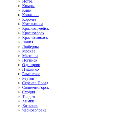
Истра
Кимры
Клин
Конаково
Королев
Котельники
Красноармейск
Красногорск
Краснозаводск
Лобня
Люберцы
Москва
Мытищи
Ногинск
Одинцово
Пушкино
Раменское
Реутов
Сергиев Посад
Солнечногорск
Сходня
Талдом
Химки
Хотьково
Черноголовка