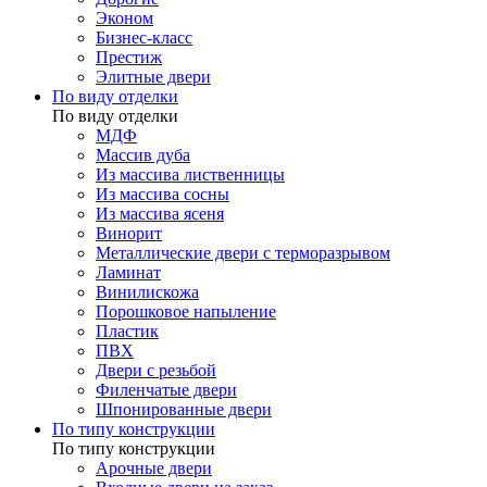
Эконом
Бизнес-класс
Престиж
Элитные двери
По виду отделки
По виду отделки
МДФ
Массив дуба
Из массива лиственницы
Из массива сосны
Из массива ясеня
Винорит
Металлические двери с терморазрывом
Ламинат
Винилискожа
Порошковое напыление
Пластик
ПВХ
Двери с резьбой
Филенчатые двери
Шпонированные двери
По типу конструкции
По типу конструкции
Арочные двери