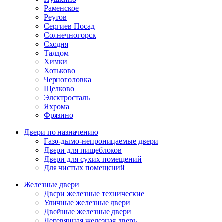
Раменское
Реутов
Сергиев Посад
Солнечногорск
Сходня
Талдом
Химки
Хотьково
Черноголовка
Щелково
Электросталь
Яхрома
Фрязино
Двери по назначению
Газо-дымо-непроницаемые двери
Двери для пищеблоков
Двери для сухих помещений
Для чистых помещений
Железные двери
Двери железные технические
Уличные железные двери
Двойные железные двери
Деревянная железная дверь