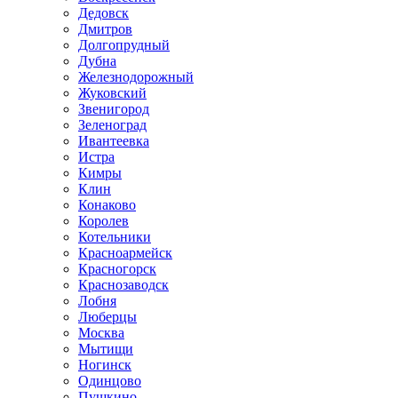
Дедовск
Дмитров
Долгопрудный
Дубна
Железнодорожный
Жуковский
Звенигород
Зеленоград
Ивантеевка
Истра
Кимры
Клин
Конаково
Королев
Котельники
Красноармейск
Красногорск
Краснозаводск
Лобня
Люберцы
Москва
Мытищи
Ногинск
Одинцово
Пушкино