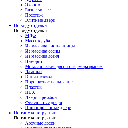
Эконом
Бизнес-класс
Престиж
Элитные двери
По виду отделки
По виду отделки
МДФ
Массив дуба
Из массива лиственницы
Из массива сосны
Из массива ясеня
Винорит
Металлические двери с терморазрывом
Ламинат
Винилискожа
Порошковое напыление
Пластик
ПВХ
Двери с резьбой
Филенчатые двери
Шпонированные двери
По типу конструкции
По типу конструкции
Арочные двери