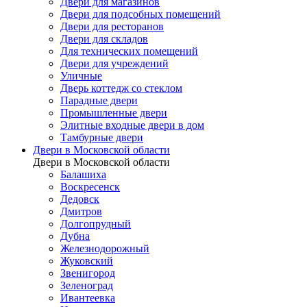
Двери для магазинов
Двери для подсобных помещений
Двери для ресторанов
Двери для складов
Для технических помещений
Двери для учреждений
Уличные
Дверь коттедж со стеклом
Парадные двери
Промышленные двери
Элитные входные двери в дом
Тамбурные двери
Двери в Московской области
Двери в Московской области
Балашиха
Воскресенск
Дедовск
Дмитров
Долгопрудный
Дубна
Железнодорожный
Жуковский
Звенигород
Зеленоград
Ивантеевка