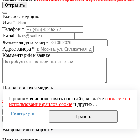
Вызов замерщика
Имя
*
Телефон
*
E-mail
Желаемая дата замера
Адрес замера
*
Комментарий к заявке
Понравившаяся модель
Нажимая кнопку «Отправить», вы даёте
согласие на
Продолжая использовать наш сайт, вы даёте
согласие на
обработку персональных данных
и подтверждаете
использование файлов cookie
и других
ознакомление с
Политикой обработки персональных данных
пользовательских данных (включая IP-адрес, сведения о
Развернуть
местоположении, устройстве, действиях на сайте и т. п.)
Принять
×
для функционирования сайта, проведения
статистических исследований, ретаргетинга и
Вы добавили в корзину
использования систем аналитики (например,
Яндекс.Метрика), в соответствии с нашей
Политикой