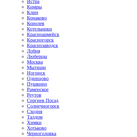
Истра
Кимры
Клин
Конаково
Королев
Котельники
Красноармейск
Красногорск
Краснозаводск
Лобня
Люберцы
Москва
Мытищи
Ногинск
Одинцово
Пушкино
Раменское
Реутов
Сергиев Посад
Солнечногорск
Сходня
Талдом
Химки
Хотьково
Черноголовка