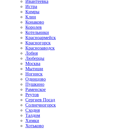
Ивантеевка
Истра
Кимры
Клин
Конаково
Королев
Котельники
Красноармейск
Красногорск
Краснозаводск
Лобня
Люберцы
Москва
Мытищи
Ногинск
Одинцово
Пушкино
Раменское
Реутов
Сергиев Посад
Солнечногорск
Сходня
Талдом
Химки
Хотьково