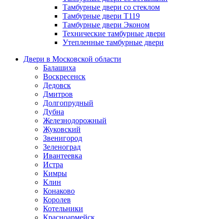
Тамбурные двери со стеклом
Тамбурные двери Т119
Тамбурные двери Эконом
Технические тамбурные двери
Утепленные тамбурные двери
Двери в Московской области
Балашиха
Воскресенск
Дедовск
Дмитров
Долгопрудный
Дубна
Железнодорожный
Жуковский
Звенигород
Зеленоград
Ивантеевка
Истра
Кимры
Клин
Конаково
Королев
Котельники
Красноармейск