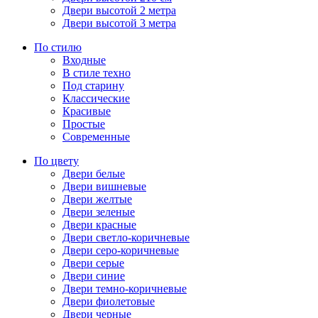
Двери высотой 2 метра
Двери высотой 3 метра
По стилю
Входные
В стиле техно
Под старину
Классические
Красивые
Простые
Современные
По цвету
Двери белые
Двери вишневые
Двери желтые
Двери зеленые
Двери красные
Двери светло-коричневые
Двери серо-коричневые
Двери серые
Двери синие
Двери темно-коричневые
Двери фиолетовые
Двери черные