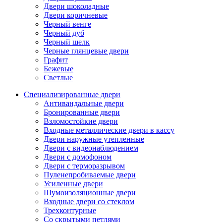
Двери шоколадные
Двери коричневые
Черный венге
Черный дуб
Черный шелк
Черные глянцевые двери
Графит
Бежевые
Светлые
Специализированные двери
Антивандальные двери
Бронированные двери
Взломостойкие двери
Входные металлические двери в кассу
Двери наружные утепленные
Двери с видеонаблюдением
Двери с домофоном
Двери с терморазрывом
Пуленепробиваемые двери
Усиленные двери
Шумоизоляционные двери
Входные двери со стеклом
Трехконтурные
Со скрытыми петлями