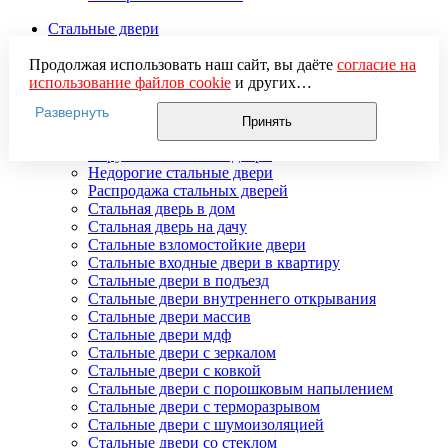
Стальные двери
Гнутые стальные двери
Двери входные стальные в коттедж
Продолжая использовать наш сайт, вы даёте
согласие на
Двери стальные распашные
использование файлов cookie
и других
Стальные двери для улицы
пользовательских данных (включая IP-адрес, сведения о
Развернуть
Двери стальные утепленные
местоположении, устройстве, действиях на сайте и т. п.)
Принять
Дверь стальная двупольная
для функционирования сайта, проведения
Наружные стальные двери
статистических исследований, ретаргетинга и
Недорогие стальные двери
использования систем аналитики (например,
Распродажа стальных дверей
Яндекс.Метрика), в соответствии с нашей
Политикой
Стальная дверь в дом
обработки персональных данных.
Стальная дверь на дачу
Если вы не хотите, чтобы ваши данные обрабатывались,
Стальные взломостойкие двери
настройте ограничения в браузере или покиньте сайт.
Стальные входные двери в квартиру
Стальные двери в подъезд
Стальные двери внутреннего открывания
Стальные двери массив
Стальные двери мдф
Стальные двери с зеркалом
Стальные двери с ковкой
Стальные двери с порошковым напылением
Стальные двери с терморазрывом
Стальные двери с шумоизоляцией
Стальные двери со стеклом