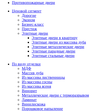
Противопожарные двери
Ценовой сегмент
Дорогие
Эконом
Бизнес-класс
Престиж
Элитные двери
Элитные двери в квартиру
Элитные двери из массива дуба
Элитные металлические двери
Элитные парадные двери
Элитные стальные двери
По виду отделки
МДФ
Массив дуба
Из массива лиственницы
Из массива сосны
Из массива ясеня
Винорит
Металлические двери с терморазрывом
Ламинат
Винилискожа
Порошковое напыление