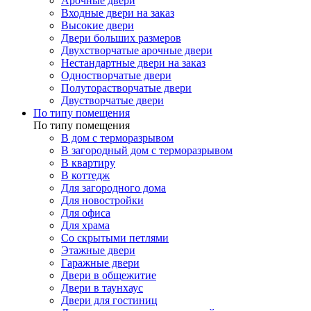
Арочные двери
Входные двери на заказ
Высокие двери
Двери больших размеров
Двухстворчатые арочные двери
Нестандартные двери на заказ
Одностворчатые двери
Полуторастворчатые двери
Двустворчатые двери
По типу помещения
По типу помещения
В дом с терморазрывом
В загородный дом с терморазрывом
В квартиру
В коттедж
Для загородного дома
Для новостройки
Для офиса
Для храма
Со скрытыми петлями
Этажные двери
Гаражные двери
Двери в общежитие
Двери в таунхаус
Двери для гостиниц