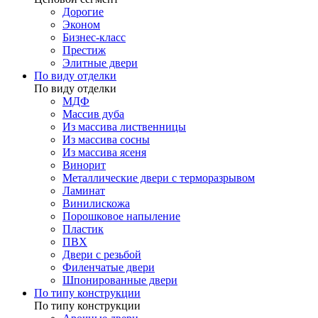
Дорогие
Эконом
Бизнес-класс
Престиж
Элитные двери
По виду отделки
По виду отделки
МДФ
Массив дуба
Из массива лиственницы
Из массива сосны
Из массива ясеня
Винорит
Металлические двери с терморазрывом
Ламинат
Винилискожа
Порошковое напыление
Пластик
ПВХ
Двери с резьбой
Филенчатые двери
Шпонированные двери
По типу конструкции
По типу конструкции