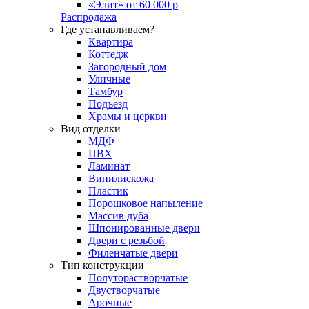
«Элит» от 60 000 р
Распродажа
Где устанавливаем?
Квартира
Коттедж
Загородный дом
Уличные
Тамбур
Подъезд
Храмы и церкви
Вид отделки
МДФ
ПВХ
Ламинат
Винилискожа
Пластик
Порошковое напыление
Массив дуба
Шпонированные двери
Двери с резьбой
Филенчатые двери
Тип конструкции
Полуторастворчатые
Двустворчатые
Арочные