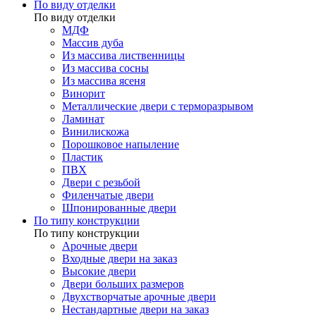
По виду отделки
По виду отделки
МДФ
Массив дуба
Из массива лиственницы
Из массива сосны
Из массива ясеня
Винорит
Металлические двери с терморазрывом
Ламинат
Винилискожа
Порошковое напыление
Пластик
ПВХ
Двери с резьбой
Филенчатые двери
Шпонированные двери
По типу конструкции
По типу конструкции
Арочные двери
Входные двери на заказ
Высокие двери
Двери больших размеров
Двухстворчатые арочные двери
Нестандартные двери на заказ