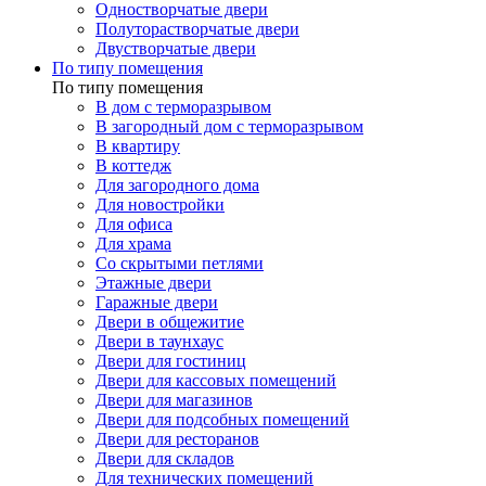
Одностворчатые двери
Полуторастворчатые двери
Двустворчатые двери
По типу помещения
По типу помещения
В дом с терморазрывом
В загородный дом с терморазрывом
В квартиру
В коттедж
Для загородного дома
Для новостройки
Для офиса
Для храма
Со скрытыми петлями
Этажные двери
Гаражные двери
Двери в общежитие
Двери в таунхаус
Двери для гостиниц
Двери для кассовых помещений
Двери для магазинов
Двери для подсобных помещений
Двери для ресторанов
Двери для складов
Для технических помещений