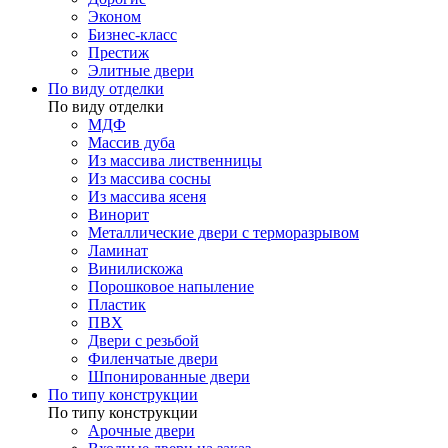
Эконом
Бизнес-класс
Престиж
Элитные двери
По виду отделки
По виду отделки
МДФ
Массив дуба
Из массива лиственницы
Из массива сосны
Из массива ясеня
Винорит
Металлические двери с терморазрывом
Ламинат
Винилискожа
Порошковое напыление
Пластик
ПВХ
Двери с резьбой
Филенчатые двери
Шпонированные двери
По типу конструкции
По типу конструкции
Арочные двери