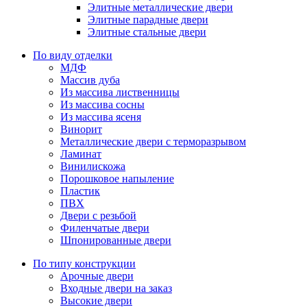
Элитные металлические двери
Элитные парадные двери
Элитные стальные двери
По виду отделки
МДФ
Массив дуба
Из массива лиственницы
Из массива сосны
Из массива ясеня
Винорит
Металлические двери с терморазрывом
Ламинат
Винилискожа
Порошковое напыление
Пластик
ПВХ
Двери с резьбой
Филенчатые двери
Шпонированные двери
По типу конструкции
Арочные двери
Входные двери на заказ
Высокие двери