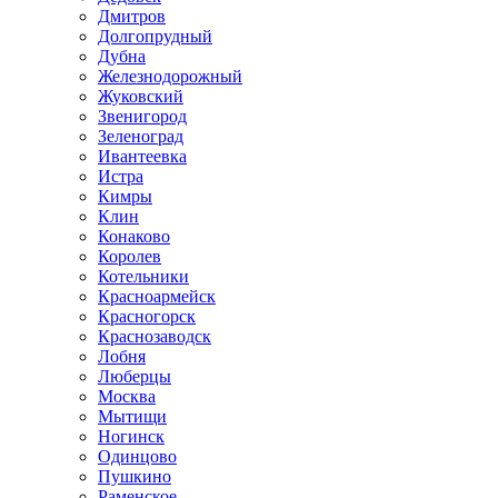
Дмитров
Долгопрудный
Дубна
Железнодорожный
Жуковский
Звенигород
Зеленоград
Ивантеевка
Истра
Кимры
Клин
Конаково
Королев
Котельники
Красноармейск
Красногорск
Краснозаводск
Лобня
Люберцы
Москва
Мытищи
Ногинск
Одинцово
Пушкино
Раменское