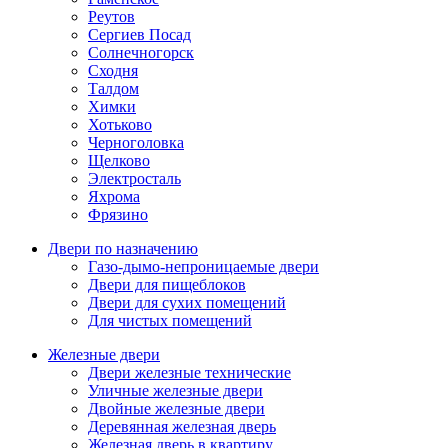
Реутов
Сергиев Посад
Солнечногорск
Сходня
Талдом
Химки
Хотьково
Черноголовка
Щелково
Электросталь
Яхрома
Фрязино
Двери по назначению
Газо-дымо-непроницаемые двери
Двери для пищеблоков
Двери для сухих помещений
Для чистых помещений
Железные двери
Двери железные технические
Уличные железные двери
Двойные железные двери
Деревянная железная дверь
Железная дверь в квартиру