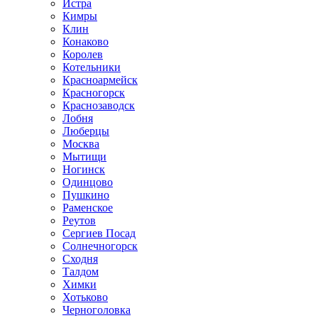
Истра
Кимры
Клин
Конаково
Королев
Котельники
Красноармейск
Красногорск
Краснозаводск
Лобня
Люберцы
Москва
Мытищи
Ногинск
Одинцово
Пушкино
Раменское
Реутов
Сергиев Посад
Солнечногорск
Сходня
Талдом
Химки
Хотьково
Черноголовка