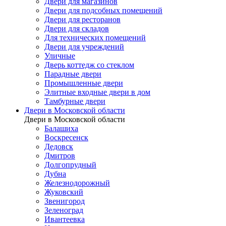
Двери для магазинов
Двери для подсобных помещений
Двери для ресторанов
Двери для складов
Для технических помещений
Двери для учреждений
Уличные
Дверь коттедж со стеклом
Парадные двери
Промышленные двери
Элитные входные двери в дом
Тамбурные двери
Двери в Московской области
Двери в Московской области
Балашиха
Воскресенск
Дедовск
Дмитров
Долгопрудный
Дубна
Железнодорожный
Жуковский
Звенигород
Зеленоград
Ивантеевка