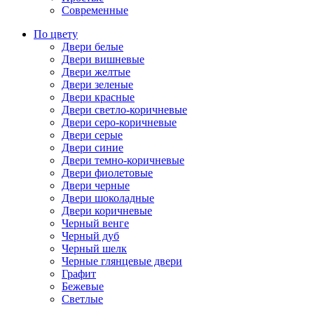
Современные
По цвету
Двери белые
Двери вишневые
Двери желтые
Двери зеленые
Двери красные
Двери светло-коричневые
Двери серо-коричневые
Двери серые
Двери синие
Двери темно-коричневые
Двери фиолетовые
Двери черные
Двери шоколадные
Двери коричневые
Черный венге
Черный дуб
Черный шелк
Черные глянцевые двери
Графит
Бежевые
Светлые