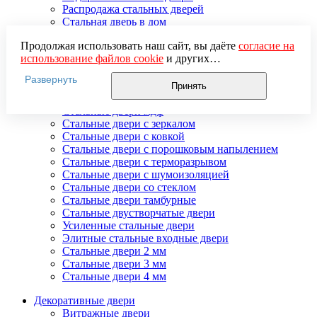
Распродажа стальных дверей
Стальная дверь в дом
Стальная дверь на дачу
Продолжая использовать наш сайт, вы даёте
согласие на
Стальные взломостойкие двери
использование файлов cookie
и других
Стальные входные двери в квартиру
пользовательских данных (включая IP-адрес, сведения о
Стальные двери в подъезд
Развернуть
местоположении, устройстве, действиях на сайте и т. п.)
Стальные двери внутреннего открывания
Принять
для функционирования сайта, проведения
Стальные двери массив
статистических исследований, ретаргетинга и
Стальные двери мдф
использования систем аналитики (например,
Стальные двери с зеркалом
Яндекс.Метрика), в соответствии с нашей
Политикой
Стальные двери с ковкой
обработки персональных данных.
Стальные двери с порошковым напылением
Если вы не хотите, чтобы ваши данные обрабатывались,
Стальные двери с терморазрывом
настройте ограничения в браузере или покиньте сайт.
Стальные двери с шумоизоляцией
Стальные двери со стеклом
Стальные двери тамбурные
Стальные двустворчатые двери
Усиленные стальные двери
Элитные стальные входные двери
Стальные двери 2 мм
Стальные двери 3 мм
Стальные двери 4 мм
Декоративные двери
Витражные двери