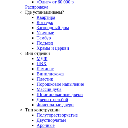
«Элит» от 60 000 р
Распродажа
Где устанавливаем?
Квартира
Коттедж
Загородный дом
Уличные
Тамбур
Подъезд
Храмы и церкви
Вид отделки
МДФ
ПВХ
Ламинат
Винилискожа
Пластик
Порошковое напыление
Массив дуба
Шпонированные двери
Двери с резьбой
Филенчатые двери
Тип конструкции
Полуторастворчатые
Двустворчатые
Арочные