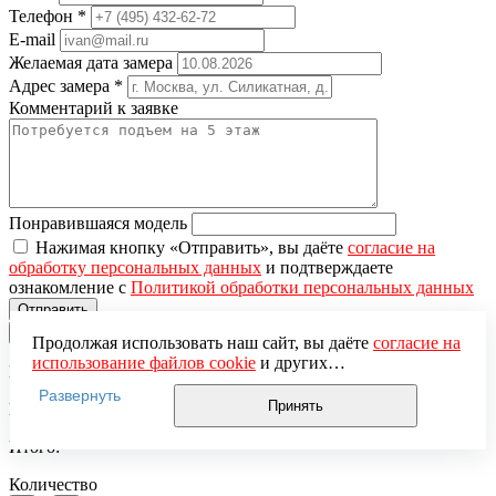
Телефон
*
E-mail
Желаемая дата замера
Адрес замера
*
Комментарий к заявке
Понравившаяся модель
Нажимая кнопку «Отправить», вы даёте
согласие на
обработку персональных данных
и подтверждаете
ознакомление с
Политикой обработки персональных данных
×
Продолжая использовать наш сайт, вы даёте
согласие на
использование файлов cookie
и других
Вы добавили в корзину
пользовательских данных (включая IP-адрес, сведения о
Развернуть
местоположении, устройстве, действиях на сайте и т. п.)
Принять
Цена за единицу:
для функционирования сайта, проведения
статистических исследований, ретаргетинга и
Итого:
использования систем аналитики (например,
Яндекс.Метрика), в соответствии с нашей
Политикой
Количество