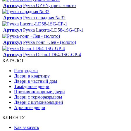
Артикул
Ручка OZEN, цвет: золото
Артикул
Ручка парадная № 32
Артикул
Ручка Lacerta-LD58-1SG-CP-1
Артикул
Ручка-гонг «Лев» (золото)
Артикул
Ручка Octan-LD64-1SG-GP-4
КАТАЛОГ
Распродажа
Двери в квартиру
Двери в частный дом
Тамбурные двери
Противопожарные двери
Двери с терморазрывом
Двери с шумоизоляцией
Арочные двери
КЛИЕНТУ
Как заказать