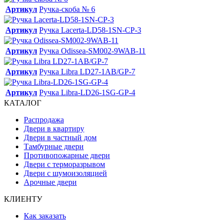
Артикул
Ручка-скоба № 6
Артикул
Ручка Lacerta-LD58-1SN-CP-3
Артикул
Ручка Odissea-SM002-9WAB-11
Артикул
Ручка Libra LD27-1AB/GP-7
Артикул
Ручка Libra-LD26-1SG-GP-4
КАТАЛОГ
Распродажа
Двери в квартиру
Двери в частный дом
Тамбурные двери
Противопожарные двери
Двери с терморазрывом
Двери с шумоизоляцией
Арочные двери
КЛИЕНТУ
Как заказать