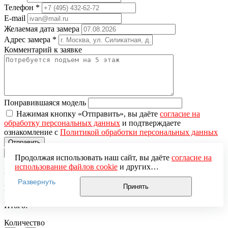
Телефон
*
E-mail
Желаемая дата замера
Адрес замера
*
Комментарий к заявке
Понравившаяся модель
Нажимая кнопку «Отправить», вы даёте
согласие на
обработку персональных данных
и подтверждаете
ознакомление с
Политикой обработки персональных данных
×
Продолжая использовать наш сайт, вы даёте
согласие на
использование файлов cookie
и других
Вы добавили в корзину
пользовательских данных (включая IP-адрес, сведения о
Развернуть
местоположении, устройстве, действиях на сайте и т. п.)
Принять
Цена за единицу:
для функционирования сайта, проведения
статистических исследований, ретаргетинга и
Итого:
использования систем аналитики (например,
Яндекс.Метрика), в соответствии с нашей
Политикой
Количество