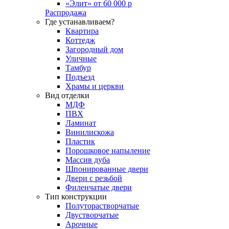
«Элит» от 60 000 р
Распродажа
Где устанавливаем?
Квартира
Коттедж
Загородный дом
Уличные
Тамбур
Подъезд
Храмы и церкви
Вид отделки
МДФ
ПВХ
Ламинат
Винилискожа
Пластик
Порошковое напыление
Массив дуба
Шпонированные двери
Двери с резьбой
Филенчатые двери
Тип конструкции
Полуторастворчатые
Двустворчатые
Арочные