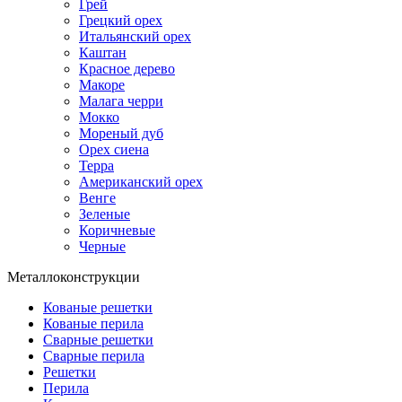
Грей
Грецкий орех
Итальянский орех
Каштан
Красное дерево
Макоре
Малага черри
Мокко
Мореный дуб
Орех сиена
Терра
Американский орех
Венге
Зеленые
Коричневые
Черные
Металлоконструкции
Кованые решетки
Кованые перила
Сварные решетки
Сварные перила
Решетки
Перила