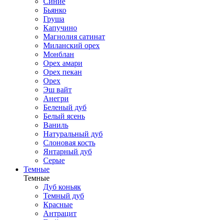
Синие
Бьянко
Груша
Капучино
Магнолия сатинат
Миланский орех
Монблан
Орех амари
Орех пекан
Орех
Эш вайт
Анегри
Беленый дуб
Белый ясень
Ваниль
Натуральный дуб
Слоновая кость
Янтарный дуб
Серые
Темные
Темные
Дуб коньяк
Темный дуб
Красные
Антрацит