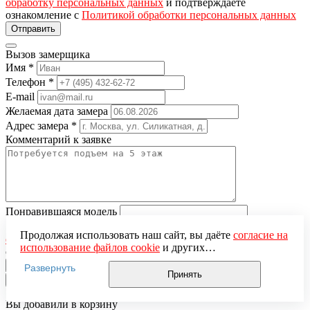
обработку персональных данных
и подтверждаете
ознакомление с
Политикой обработки персональных данных
Вызов замерщика
Имя
*
Телефон
*
E-mail
Желаемая дата замера
Адрес замера
*
Комментарий к заявке
Понравившаяся модель
Нажимая кнопку «Отправить», вы даёте
согласие на
Продолжая использовать наш сайт, вы даёте
согласие на
обработку персональных данных
и подтверждаете
использование файлов cookie
и других
ознакомление с
Политикой обработки персональных данных
пользовательских данных (включая IP-адрес, сведения о
Развернуть
местоположении, устройстве, действиях на сайте и т. п.)
Принять
×
для функционирования сайта, проведения
статистических исследований, ретаргетинга и
Вы добавили в корзину
использования систем аналитики (например,