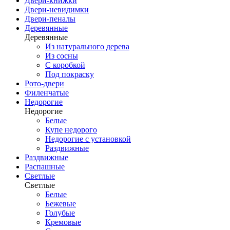
Двери-книжки
Двери-невидимки
Двери-пеналы
Деревянные
Деревянные
Из натурального дерева
Из сосны
С коробкой
Под покраску
Рото-двери
Филенчатые
Недорогие
Недорогие
Белые
Купе недорого
Недорогие с установкой
Раздвижные
Раздвижные
Распашные
Светлые
Светлые
Белые
Бежевые
Голубые
Кремовые