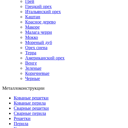
Грей
Грецкий орех
Итальянский орех
Каштан
Красное дерево
Макоре
Малага черри
Мокко
Мореный дуб
Орех сиена
Терра
Американский орех
Венге
Зеленые
Коричневые
Черные
Металлоконструкции
Кованые решетки
Кованые перила
Сварные решетки
Сварные перила
Решетки
Перила