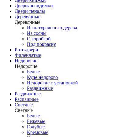
Двери-книжки
Двери-невидимки
Двери-пеналы
Деревянные
Деревянные
Из натурального дерева
Из сосны
С коробкой
Под покраску
Рото-двери
Филенчатые
Недорогие
Недорогие
Белые
Купе недорого
Недорогие с установкой
Раздвижные
Раздвижные
Распашные
Светлые
Светлые
Белые
Бежевые
Голубые
Кремовые