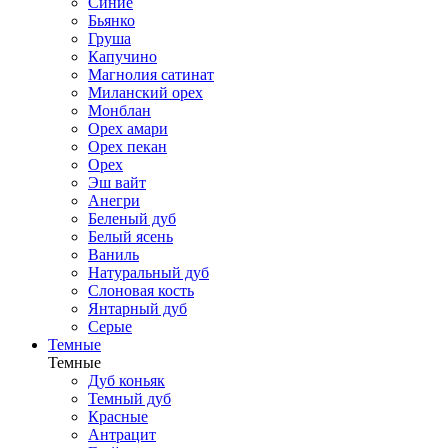
Синие
Бьянко
Груша
Капучино
Магнолия сатинат
Миланский орех
Монблан
Орех амари
Орех пекан
Орех
Эш вайт
Анегри
Беленый дуб
Белый ясень
Ваниль
Натуральный дуб
Слоновая кость
Янтарный дуб
Серые
Темные
Темные
Дуб коньяк
Темный дуб
Красные
Антрацит