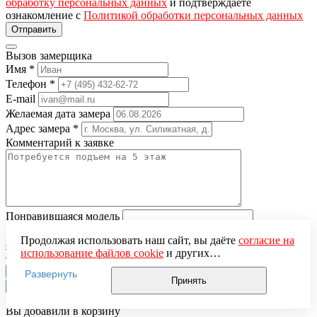
обработку персональных данных
и подтверждаете
ознакомление с
Политикой обработки персональных данных
Вызов замерщика
Имя
*
Телефон
*
E-mail
Желаемая дата замера
Адрес замера
*
Комментарий к заявке
Понравившаяся модель
Нажимая кнопку «Отправить», вы даёте
согласие на
Продолжая использовать наш сайт, вы даёте
согласие на
обработку персональных данных
и подтверждаете
использование файлов cookie
и других
ознакомление с
Политикой обработки персональных данных
пользовательских данных (включая IP-адрес, сведения о
Развернуть
местоположении, устройстве, действиях на сайте и т. п.)
Принять
×
для функционирования сайта, проведения
статистических исследований, ретаргетинга и
Вы добавили в корзину
использования систем аналитики (например,