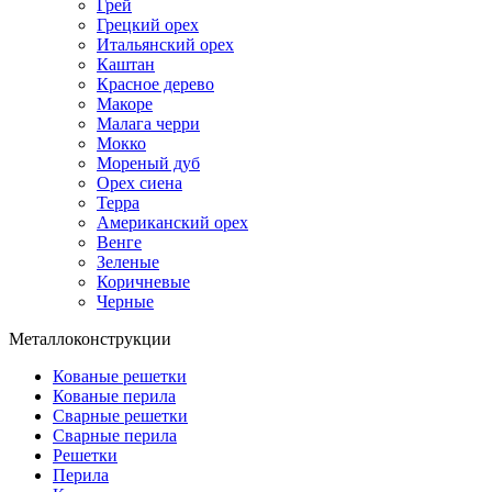
Грей
Грецкий орех
Итальянский орех
Каштан
Красное дерево
Макоре
Малага черри
Мокко
Мореный дуб
Орех сиена
Терра
Американский орех
Венге
Зеленые
Коричневые
Черные
Металлоконструкции
Кованые решетки
Кованые перила
Сварные решетки
Сварные перила
Решетки
Перила