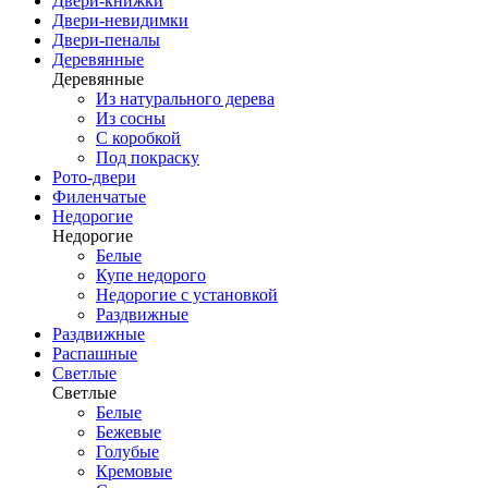
Двери-книжки
Двери-невидимки
Двери-пеналы
Деревянные
Деревянные
Из натурального дерева
Из сосны
С коробкой
Под покраску
Рото-двери
Филенчатые
Недорогие
Недорогие
Белые
Купе недорого
Недорогие с установкой
Раздвижные
Раздвижные
Распашные
Светлые
Светлые
Белые
Бежевые
Голубые
Кремовые