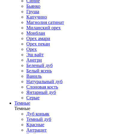
Синие
Бьянко
Груша
Капучино
Магнолия сатинат
Миланский орех
Монблан
Орех амари
Орех пекан
Орех
Эш вайт
Анегри
Беленый дуб
Белый ясень
Ваниль
Натуральный дуб
Слоновая кость
Янтарный дуб
Серые
Темные
Темные
Дуб коньяк
Темный дуб
Красные
Антрацит