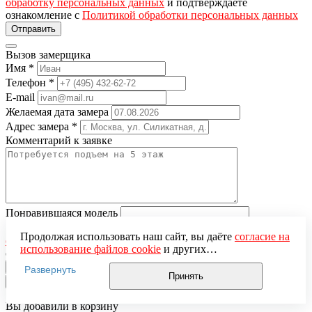
обработку персональных данных
и подтверждаете
ознакомление с
Политикой обработки персональных данных
Вызов замерщика
Имя
*
Телефон
*
E-mail
Желаемая дата замера
Адрес замера
*
Комментарий к заявке
Понравившаяся модель
Нажимая кнопку «Отправить», вы даёте
согласие на
Продолжая использовать наш сайт, вы даёте
согласие на
обработку персональных данных
и подтверждаете
использование файлов cookie
и других
ознакомление с
Политикой обработки персональных данных
пользовательских данных (включая IP-адрес, сведения о
Развернуть
местоположении, устройстве, действиях на сайте и т. п.)
Принять
×
для функционирования сайта, проведения
статистических исследований, ретаргетинга и
Вы добавили в корзину
использования систем аналитики (например,