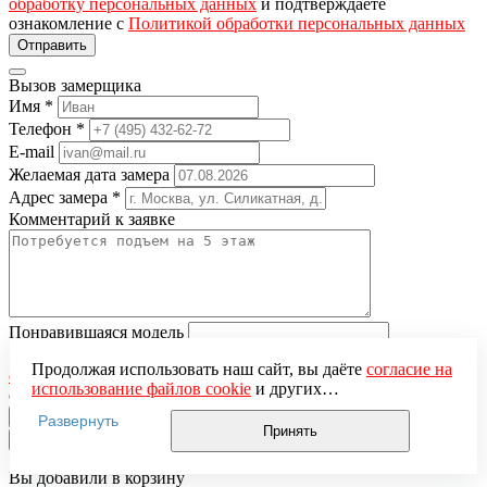
обработку персональных данных
и подтверждаете
ознакомление с
Политикой обработки персональных данных
Вызов замерщика
Имя
*
Телефон
*
E-mail
Желаемая дата замера
Адрес замера
*
Комментарий к заявке
Понравившаяся модель
Нажимая кнопку «Отправить», вы даёте
согласие на
Продолжая использовать наш сайт, вы даёте
согласие на
обработку персональных данных
и подтверждаете
использование файлов cookie
и других
ознакомление с
Политикой обработки персональных данных
пользовательских данных (включая IP-адрес, сведения о
Развернуть
местоположении, устройстве, действиях на сайте и т. п.)
Принять
×
для функционирования сайта, проведения
статистических исследований, ретаргетинга и
Вы добавили в корзину
использования систем аналитики (например,