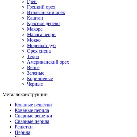
Грей
Грецкий орех
Итальянский орех
Каштан
Красное дерево
Макоре
Малага черри
Мокко
Мореный дуб
Орех сиена
Терра
Американский орех
Венге
Зеленые
Коричневые
Черные
Металлоконструкции
Кованые решетки
Кованые перила
Сварные решетки
Сварные перила
Решетки
Перила