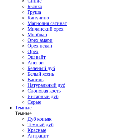
Синие
Бьянко
Груша
Капучино
Магнолия сатинат
Миланский орех
Монблан
Орех амари
Орех пекан
Орех
Эш вайт
Анегри
Беленый дуб
Белый ясень
Ваниль
Натуральный дуб
Слоновая кость
Янтарный дуб
Серые
Темные
Темные
Дуб коньяк
Темный дуб
Красные
Антрацит