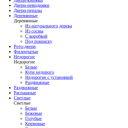
Двери-книжки
Двери-невидимки
Двери-пеналы
Деревянные
Деревянные
Из натурального дерева
Из сосны
С коробкой
Под покраску
Рото-двери
Филенчатые
Недорогие
Недорогие
Белые
Купе недорого
Недорогие с установкой
Раздвижные
Раздвижные
Распашные
Светлые
Светлые
Белые
Бежевые
Голубые
Кремовые