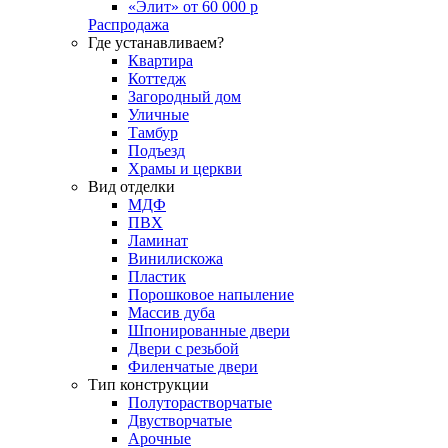
«Элит» от 60 000 р
Распродажа
Где устанавливаем?
Квартира
Коттедж
Загородный дом
Уличные
Тамбур
Подъезд
Храмы и церкви
Вид отделки
МДФ
ПВХ
Ламинат
Винилискожа
Пластик
Порошковое напыление
Массив дуба
Шпонированные двери
Двери с резьбой
Филенчатые двери
Тип конструкции
Полуторастворчатые
Двустворчатые
Арочные