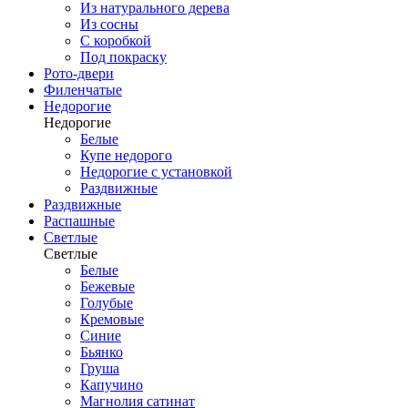
Из натурального дерева
Из сосны
С коробкой
Под покраску
Рото-двери
Филенчатые
Недорогие
Недорогие
Белые
Купе недорого
Недорогие с установкой
Раздвижные
Раздвижные
Распашные
Светлые
Светлые
Белые
Бежевые
Голубые
Кремовые
Синие
Бьянко
Груша
Капучино
Магнолия сатинат