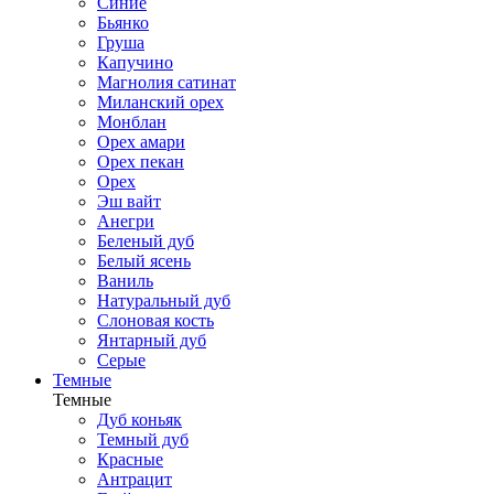
Синие
Бьянко
Груша
Капучино
Магнолия сатинат
Миланский орех
Монблан
Орех амари
Орех пекан
Орех
Эш вайт
Анегри
Беленый дуб
Белый ясень
Ваниль
Натуральный дуб
Слоновая кость
Янтарный дуб
Серые
Темные
Темные
Дуб коньяк
Темный дуб
Красные
Антрацит