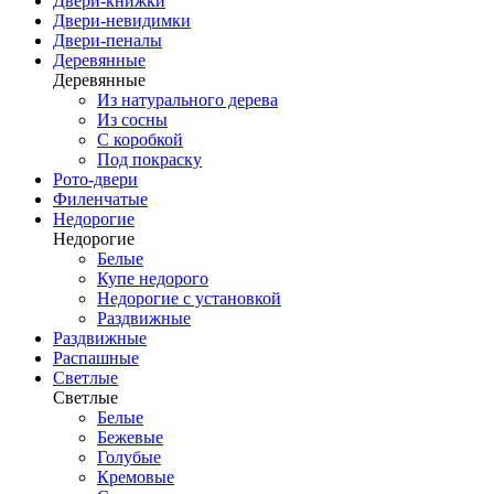
Двери-книжки
Двери-невидимки
Двери-пеналы
Деревянные
Деревянные
Из натурального дерева
Из сосны
С коробкой
Под покраску
Рото-двери
Филенчатые
Недорогие
Недорогие
Белые
Купе недорого
Недорогие с установкой
Раздвижные
Раздвижные
Распашные
Светлые
Светлые
Белые
Бежевые
Голубые
Кремовые