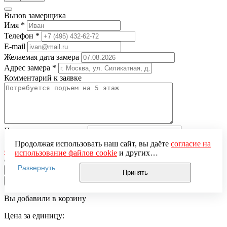
Вызов замерщика
Имя
*
Телефон
*
E-mail
Желаемая дата замера
Адрес замера
*
Комментарий к заявке
Понравившаяся модель
Нажимая кнопку «Отправить», вы даёте
согласие на
Продолжая использовать наш сайт, вы даёте
согласие на
обработку персональных данных
и подтверждаете
использование файлов cookie
и других
ознакомление с
Политикой обработки персональных данных
пользовательских данных (включая IP-адрес, сведения о
Развернуть
местоположении, устройстве, действиях на сайте и т. п.)
Принять
для функционирования сайта, проведения
×
статистических исследований, ретаргетинга и
Вы добавили в корзину
использования систем аналитики (например,
Яндекс.Метрика), в соответствии с нашей
Политикой
Цена за единицу:
обработки персональных данных.
Если вы не хотите, чтобы ваши данные обрабатывались,