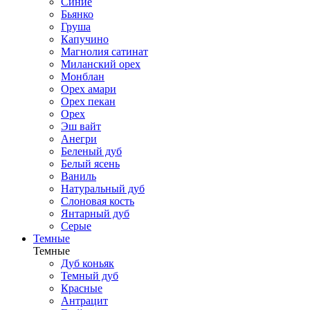
Синие
Бьянко
Груша
Капучино
Магнолия сатинат
Миланский орех
Монблан
Орех амари
Орех пекан
Орех
Эш вайт
Анегри
Беленый дуб
Белый ясень
Ваниль
Натуральный дуб
Слоновая кость
Янтарный дуб
Серые
Темные
Темные
Дуб коньяк
Темный дуб
Красные
Антрацит