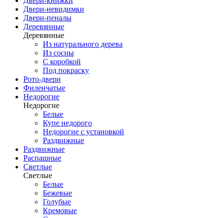
Двери-книжки
Двери-невидимки
Двери-пеналы
Деревянные
Деревянные
Из натурального дерева
Из сосны
С коробкой
Под покраску
Рото-двери
Филенчатые
Недорогие
Недорогие
Белые
Купе недорого
Недорогие с установкой
Раздвижные
Раздвижные
Распашные
Светлые
Светлые
Белые
Бежевые
Голубые
Кремовые