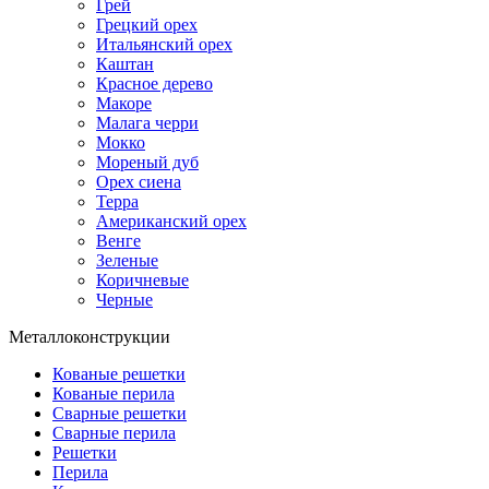
Грей
Грецкий орех
Итальянский орех
Каштан
Красное дерево
Макоре
Малага черри
Мокко
Мореный дуб
Орех сиена
Терра
Американский орех
Венге
Зеленые
Коричневые
Черные
Металлоконструкции
Кованые решетки
Кованые перила
Сварные решетки
Сварные перила
Решетки
Перила