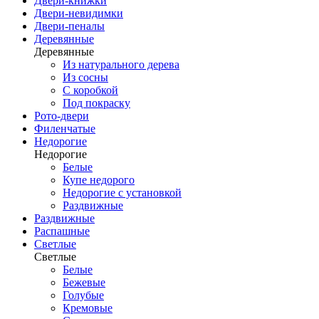
Двери-книжки
Двери-невидимки
Двери-пеналы
Деревянные
Деревянные
Из натурального дерева
Из сосны
С коробкой
Под покраску
Рото-двери
Филенчатые
Недорогие
Недорогие
Белые
Купе недорого
Недорогие с установкой
Раздвижные
Раздвижные
Распашные
Светлые
Светлые
Белые
Бежевые
Голубые
Кремовые