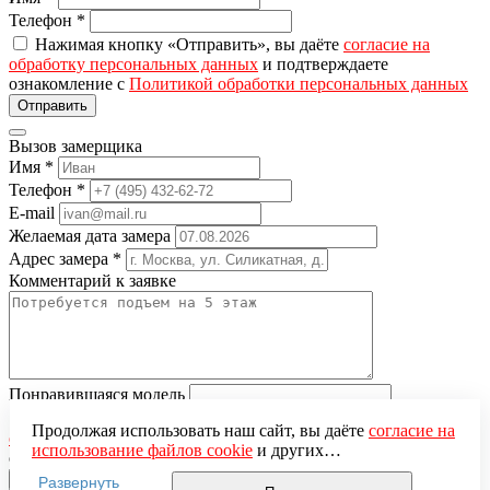
Телефон
*
Нажимая кнопку «Отправить», вы даёте
согласие на
обработку персональных данных
и подтверждаете
ознакомление с
Политикой обработки персональных данных
Вызов замерщика
Имя
*
Телефон
*
E-mail
Желаемая дата замера
Адрес замера
*
Комментарий к заявке
Понравившаяся модель
Нажимая кнопку «Отправить», вы даёте
согласие на
Продолжая использовать наш сайт, вы даёте
согласие на
обработку персональных данных
и подтверждаете
использование файлов cookie
и других
ознакомление с
Политикой обработки персональных данных
пользовательских данных (включая IP-адрес, сведения о
Развернуть
местоположении, устройстве, действиях на сайте и т. п.)