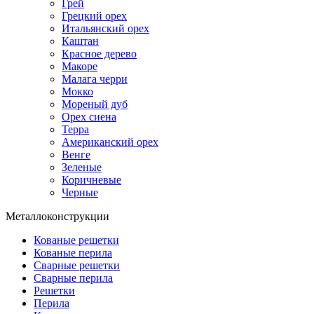
Грей
Грецкий орех
Итальянский орех
Каштан
Красное дерево
Макоре
Малага черри
Мокко
Мореный дуб
Орех сиена
Терра
Американский орех
Венге
Зеленые
Коричневые
Черные
Металлоконструкции
Кованые решетки
Кованые перила
Сварные решетки
Сварные перила
Решетки
Перила