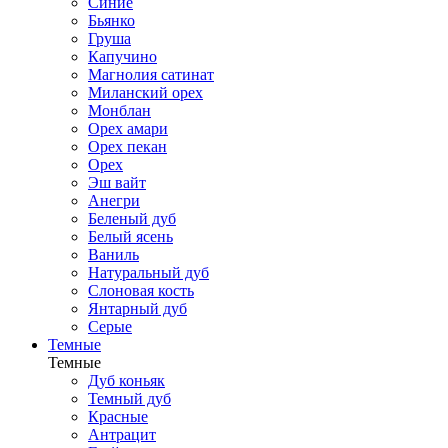
Синие
Бьянко
Груша
Капучино
Магнолия сатинат
Миланский орех
Монблан
Орех амари
Орех пекан
Орех
Эш вайт
Анегри
Беленый дуб
Белый ясень
Ваниль
Натуральный дуб
Слоновая кость
Янтарный дуб
Серые
Темные
Темные
Дуб коньяк
Темный дуб
Красные
Антрацит