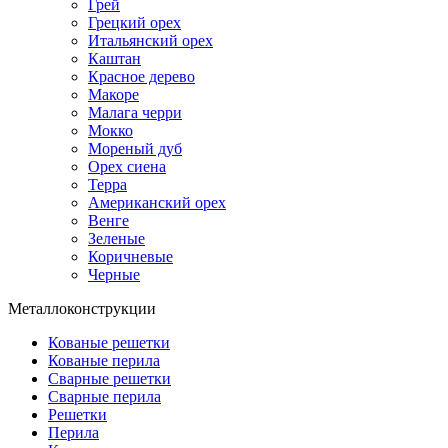
Грей
Грецкий орех
Итальянский орех
Каштан
Красное дерево
Макоре
Малага черри
Мокко
Мореный дуб
Орех сиена
Терра
Американский орех
Венге
Зеленые
Коричневые
Черные
Металлоконструкции
Кованые решетки
Кованые перила
Сварные решетки
Сварные перила
Решетки
Перила