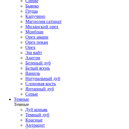
Синие
Бьянко
Груша
Капучино
Магнолия сатинат
Миланский орех
Монблан
Орех амари
Орех пекан
Орех
Эш вайт
Анегри
Беленый дуб
Белый ясень
Ваниль
Натуральный дуб
Слоновая кость
Янтарный дуб
Серые
Темные
Темные
Дуб коньяк
Темный дуб
Красные
Антрацит