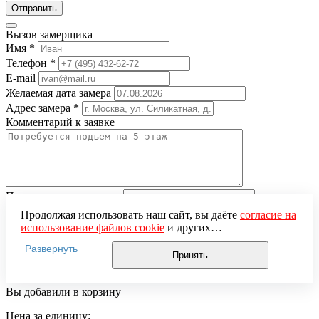
Вызов замерщика
Имя
*
Телефон
*
E-mail
Желаемая дата замера
Адрес замера
*
Комментарий к заявке
Понравившаяся модель
Нажимая кнопку «Отправить», вы даёте
согласие на
Продолжая использовать наш сайт, вы даёте
согласие на
обработку персональных данных
и подтверждаете
использование файлов cookie
и других
ознакомление с
Политикой обработки персональных данных
пользовательских данных (включая IP-адрес, сведения о
Развернуть
местоположении, устройстве, действиях на сайте и т. п.)
Принять
для функционирования сайта, проведения
×
статистических исследований, ретаргетинга и
Вы добавили в корзину
использования систем аналитики (например,
Яндекс.Метрика), в соответствии с нашей
Политикой
Цена за единицу:
обработки персональных данных.