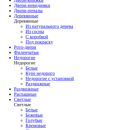
Двери-книжки
Двери-невидимки
Двери-пеналы
Деревянные
Деревянные
Из натурального дерева
Из сосны
С коробкой
Под покраску
Рото-двери
Филенчатые
Недорогие
Недорогие
Белые
Купе недорого
Недорогие с установкой
Раздвижные
Раздвижные
Распашные
Светлые
Светлые
Белые
Бежевые
Голубые
Кремовые