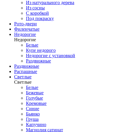
Из натурального дерева
Из сосны
С коробкой
Под покраску
Рото-двери
Филенчатые
Недорогие
Недорогие
Белые
Купе недорого
Недорогие с установкой
Раздвижные
Раздвижные
Распашные
Светлые
Светлые
Белые
Бежевые
Голубые
Кремовые
Синие
Бьянко
Груша
Капучино
Магнолия сатинат