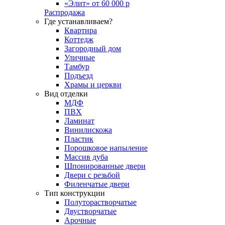
«Элит» от 60 000 р
Распродажа
Где устанавливаем?
Квартира
Коттедж
Загородный дом
Уличные
Тамбур
Подъезд
Храмы и церкви
Вид отделки
МДФ
ПВХ
Ламинат
Винилискожа
Пластик
Порошковое напыление
Массив дуба
Шпонированные двери
Двери с резьбой
Филенчатые двери
Тип конструкции
Полуторастворчатые
Двустворчатые
Арочные