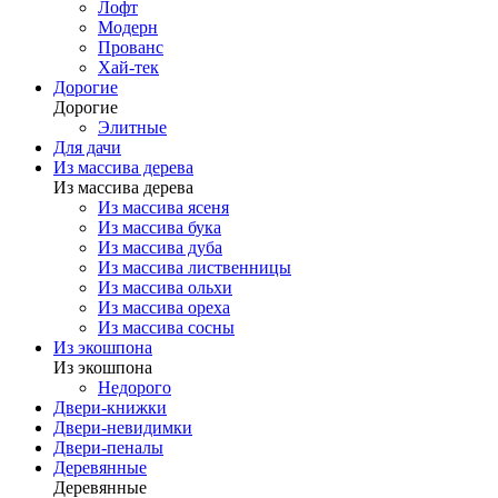
Лофт
Модерн
Прованс
Хай-тек
Дорогие
Дорогие
Элитные
Для дачи
Из массива дерева
Из массива дерева
Из массива ясеня
Из массива бука
Из массива дуба
Из массива лиственницы
Из массива ольхи
Из массива ореха
Из массива сосны
Из экошпона
Из экошпона
Недорого
Двери-книжки
Двери-невидимки
Двери-пеналы
Деревянные
Деревянные