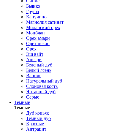
Синие
Бьянко
Груша
Капучино
Магнолия сатинат
Миланский орех
Монблан
Орех амари
Орех пекан
Орех
Эш вайт
Анегри
Беленый дуб
Белый ясень
Ваниль
Натуральный дуб
Слоновая кость
Янтарный дуб
Серые
Темные
Темные
Дуб коньяк
Темный дуб
Красные
Антрацит