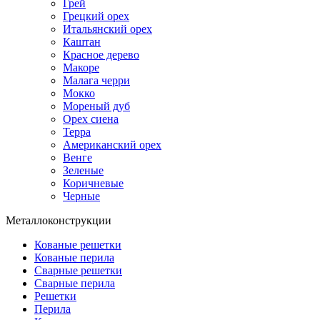
Грей
Грецкий орех
Итальянский орех
Каштан
Красное дерево
Макоре
Малага черри
Мокко
Мореный дуб
Орех сиена
Терра
Американский орех
Венге
Зеленые
Коричневые
Черные
Металлоконструкции
Кованые решетки
Кованые перила
Сварные решетки
Сварные перила
Решетки
Перила