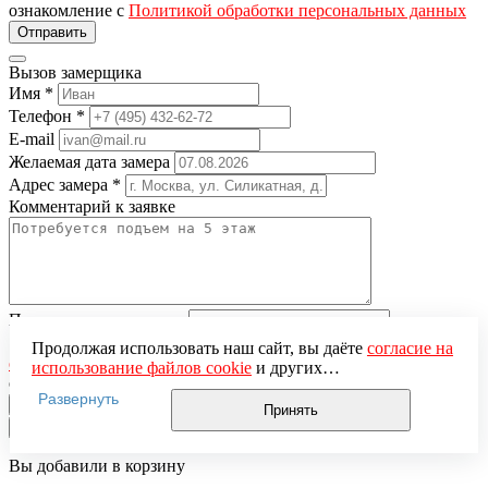
ознакомление с
Политикой обработки персональных данных
Вызов замерщика
Имя
*
Телефон
*
E-mail
Желаемая дата замера
Адрес замера
*
Комментарий к заявке
Понравившаяся модель
Нажимая кнопку «Отправить», вы даёте
согласие на
Продолжая использовать наш сайт, вы даёте
согласие на
обработку персональных данных
и подтверждаете
использование файлов cookie
и других
ознакомление с
Политикой обработки персональных данных
пользовательских данных (включая IP-адрес, сведения о
Развернуть
местоположении, устройстве, действиях на сайте и т. п.)
Принять
для функционирования сайта, проведения
×
статистических исследований, ретаргетинга и
использования систем аналитики (например,
Вы добавили в корзину
Яндекс.Метрика), в соответствии с нашей
Политикой