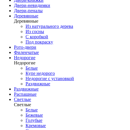
Двери-книжки
Двери-невидимки
Двери-пеналы
Деревянные
Деревянные
Из натурального дерева
Из сосны
С коробкой
Под покраску
Рото-двери
Филенчатые
Недорогие
Недорогие
Белые
Купе недорого
Недорогие с установкой
Раздвижные
Раздвижные
Распашные
Светлые
Светлые
Белые
Бежевые
Голубые
Кремовые