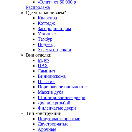
«Элит» от 60 000 р
Распродажа
Где устанавливаем?
Квартира
Коттедж
Загородный дом
Уличные
Тамбур
Подъезд
Храмы и церкви
Вид отделки
МДФ
ПВХ
Ламинат
Винилискожа
Пластик
Порошковое напыление
Массив дуба
Шпонированные двери
Двери с резьбой
Филенчатые двери
Тип конструкции
Полуторастворчатые
Двустворчатые
Арочные