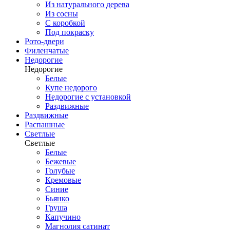
Из натурального дерева
Из сосны
С коробкой
Под покраску
Рото-двери
Филенчатые
Недорогие
Недорогие
Белые
Купе недорого
Недорогие с установкой
Раздвижные
Раздвижные
Распашные
Светлые
Светлые
Белые
Бежевые
Голубые
Кремовые
Синие
Бьянко
Груша
Капучино
Магнолия сатинат