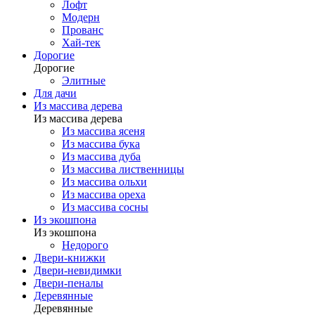
Лофт
Модерн
Прованс
Хай-тек
Дорогие
Дорогие
Элитные
Для дачи
Из массива дерева
Из массива дерева
Из массива ясеня
Из массива бука
Из массива дуба
Из массива лиственницы
Из массива ольхи
Из массива ореха
Из массива сосны
Из экошпона
Из экошпона
Недорого
Двери-книжки
Двери-невидимки
Двери-пеналы
Деревянные
Деревянные