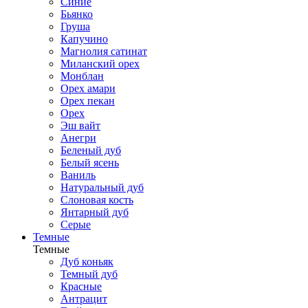
Синие
Бьянко
Груша
Капучино
Магнолия сатинат
Миланский орех
Монблан
Орех амари
Орех пекан
Орех
Эш вайт
Анегри
Беленый дуб
Белый ясень
Ваниль
Натуральный дуб
Слоновая кость
Янтарный дуб
Серые
Темные
Темные
Дуб коньяк
Темный дуб
Красные
Антрацит