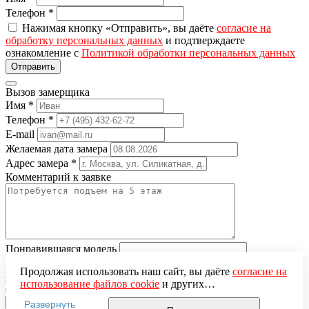
Телефон
*
Нажимая кнопку «Отправить», вы даёте
согласие на
обработку персональных данных
и подтверждаете
ознакомление с
Политикой обработки персональных данных
Вызов замерщика
Имя
*
Телефон
*
E-mail
Желаемая дата замера
Адрес замера
*
Комментарий к заявке
Понравившаяся модель
Нажимая кнопку «Отправить», вы даёте
согласие на
Продолжая использовать наш сайт, вы даёте
согласие на
обработку персональных данных
и подтверждаете
использование файлов cookie
и других
ознакомление с
Политикой обработки персональных данных
пользовательских данных (включая IP-адрес, сведения о
Развернуть
местоположении, устройстве, действиях на сайте и т. п.)