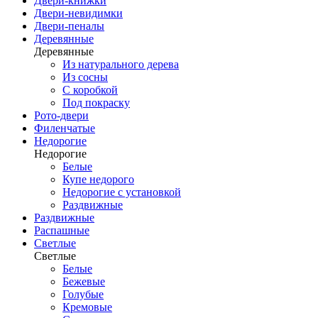
Двери-книжки
Двери-невидимки
Двери-пеналы
Деревянные
Деревянные
Из натурального дерева
Из сосны
С коробкой
Под покраску
Рото-двери
Филенчатые
Недорогие
Недорогие
Белые
Купе недорого
Недорогие с установкой
Раздвижные
Раздвижные
Распашные
Светлые
Светлые
Белые
Бежевые
Голубые
Кремовые