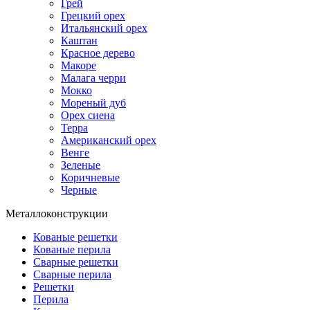
Грей
Грецкий орех
Итальянский орех
Каштан
Красное дерево
Макоре
Малага черри
Мокко
Мореный дуб
Орех сиена
Терра
Американский орех
Венге
Зеленые
Коричневые
Черные
Металлоконструкции
Кованые решетки
Кованые перила
Сварные решетки
Сварные перила
Решетки
Перила