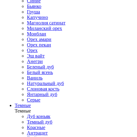
Синие
Бьянко
Груша
Капучино
Магнолия сатинат
Миланский орех
Монблан
Орех амари
Орех пекан
Орех
Эш вайт
Анегри
Беленый дуб
Белый ясень
Ваниль
Натуральный дуб
Слоновая кость
Янтарный дуб
Серые
Темные
Темные
Дуб коньяк
Темный дуб
Красные
Антрацит