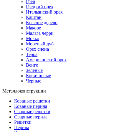
Грей
Грецкий орех
Итальянский орех
Каштан
Красное дерево
Макоре
Малага черри
Мокко
Мореный дуб
Орех сиена
Терра
Американский орех
Венге
Зеленые
Коричневые
Черные
Металлоконструкции
Кованые решетки
Кованые перила
Сварные решетки
Сварные перила
Решетки
Перила