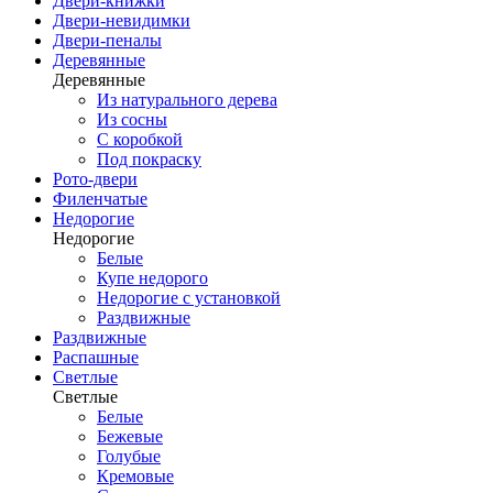
Двери-книжки
Двери-невидимки
Двери-пеналы
Деревянные
Деревянные
Из натурального дерева
Из сосны
С коробкой
Под покраску
Рото-двери
Филенчатые
Недорогие
Недорогие
Белые
Купе недорого
Недорогие с установкой
Раздвижные
Раздвижные
Распашные
Светлые
Светлые
Белые
Бежевые
Голубые
Кремовые