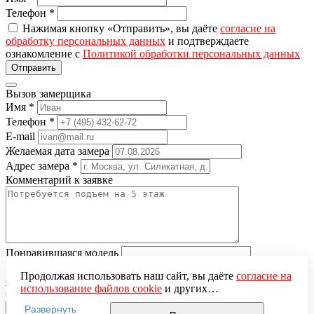
Телефон
*
Нажимая кнопку «Отправить», вы даёте
согласие на
обработку персональных данных
и подтверждаете
ознакомление с
Политикой обработки персональных данных
Вызов замерщика
Имя
*
Телефон
*
E-mail
Желаемая дата замера
Адрес замера
*
Комментарий к заявке
Понравившаяся модель
Нажимая кнопку «Отправить», вы даёте
согласие на
Продолжая использовать наш сайт, вы даёте
согласие на
обработку персональных данных
и подтверждаете
использование файлов cookie
и других
ознакомление с
Политикой обработки персональных данных
пользовательских данных (включая IP-адрес, сведения о
Развернуть
местоположении, устройстве, действиях на сайте и т. п.)