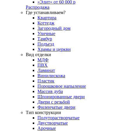
«Элит» от 60 000 р
Распродажа
Где устанавливаем?
Квартира
Коттедж
Загородный дом
Уличные
Тамбур
Подъезд
Храмы и церкви
Вид отделки
МДФ
ПВХ
Ламинат
Винилискожа
Пластик
Порошковое напыление
Массив дуба
Шпонированные двери
Двери с резьбой
Филенчатые двери
Тип конструкции
Полуторастворчатые
Двустворчатые
Арочные