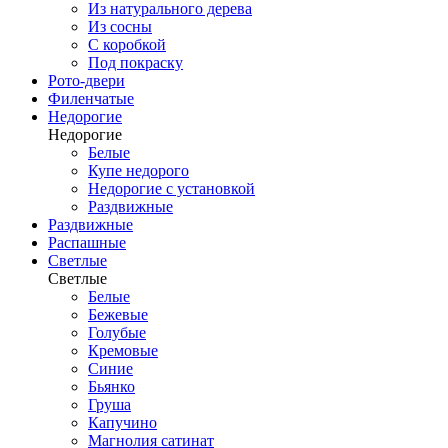
Из натурального дерева
Из сосны
С коробкой
Под покраску
Рото-двери
Филенчатые
Недорогие
Недорогие
Белые
Купе недорого
Недорогие с установкой
Раздвижные
Раздвижные
Распашные
Светлые
Светлые
Белые
Бежевые
Голубые
Кремовые
Синие
Бьянко
Груша
Капучино
Магнолия сатинат