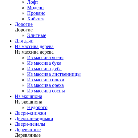
Лофт
Модерн
Прованс
Хай-тек
Дорогие
Дорогие
Элитные
Для дачи
Из массива дерева
Из массива дерева
Из массива ясеня
Из массива бука
Из массива дуба
Из массива лиственницы
Из массива ольхи
Из массива ореха
Из массива сосны
Из экошпона
Из экошпона
Недорого
Двери-книжки
Двери-невидимки
Двери-пеналы
Деревянные
Деревянные