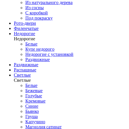
Из натурального дерева
Из сосны
С коробкой
Под покраску
Рото-двери
Филенчатые
Недорогие
Недорогие
Белые
Купе недорого
Недорогие с установкой
Раздвижные
Раздвижные
Распашные
Светлые
Светлые
Белые
Бежевые
Голубые
Кремовые
Синие
Бьянко
Груша
Капучино
Магнолия сатинат