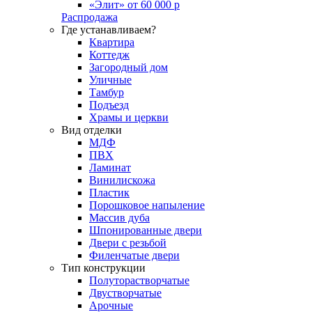
«Элит» от 60 000 р
Распродажа
Где устанавливаем?
Квартира
Коттедж
Загородный дом
Уличные
Тамбур
Подъезд
Храмы и церкви
Вид отделки
МДФ
ПВХ
Ламинат
Винилискожа
Пластик
Порошковое напыление
Массив дуба
Шпонированные двери
Двери с резьбой
Филенчатые двери
Тип конструкции
Полуторастворчатые
Двустворчатые
Арочные