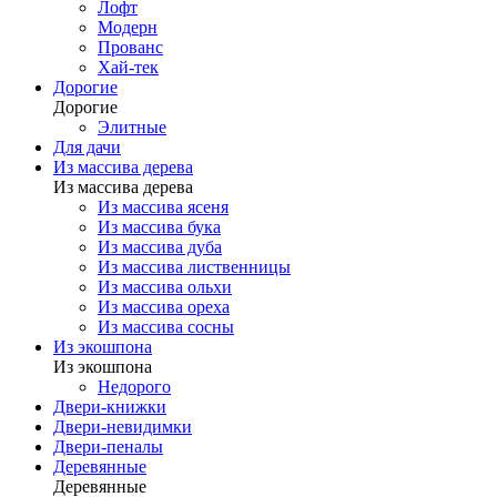
Лофт
Модерн
Прованс
Хай-тек
Дорогие
Дорогие
Элитные
Для дачи
Из массива дерева
Из массива дерева
Из массива ясеня
Из массива бука
Из массива дуба
Из массива лиственницы
Из массива ольхи
Из массива ореха
Из массива сосны
Из экошпона
Из экошпона
Недорого
Двери-книжки
Двери-невидимки
Двери-пеналы
Деревянные
Деревянные