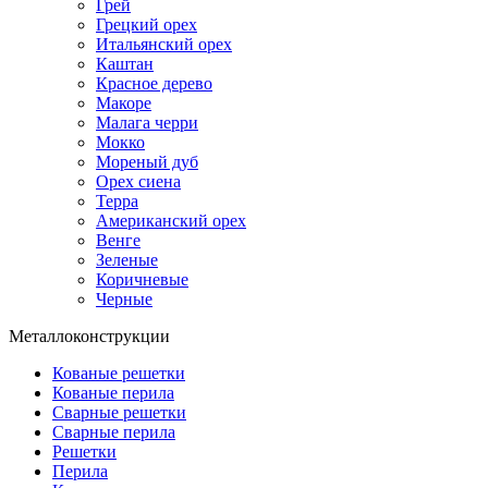
Грей
Грецкий орех
Итальянский орех
Каштан
Красное дерево
Макоре
Малага черри
Мокко
Мореный дуб
Орех сиена
Терра
Американский орех
Венге
Зеленые
Коричневые
Черные
Металлоконструкции
Кованые решетки
Кованые перила
Сварные решетки
Сварные перила
Решетки
Перила