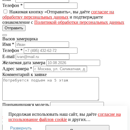
Телефон
*
Нажимая кнопку «Отправить», вы даёте
согласие на
обработку персональных данных
и подтверждаете
ознакомление с
Политикой обработки персональных данных
Вызов замерщика
Имя
*
Телефон
*
E-mail
Желаемая дата замера
Адрес замера
*
Комментарий к заявке
Понравившаяся модель
Нажимая кнопку «Отправить», вы даёте
согласие на
Продолжая использовать наш сайт, вы даёте
согласие на
обработку персональных данных
и подтверждаете
использование файлов cookie
и других
ознакомление с
Политикой обработки персональных данных
пользовательских данных (включая IP-адрес, сведения о
Развернуть
местоположении, устройстве, действиях на сайте и т. п.)