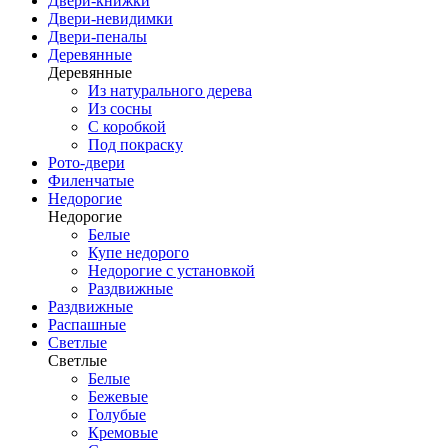
Двери-книжки
Двери-невидимки
Двери-пеналы
Деревянные
Деревянные
Из натурального дерева
Из сосны
С коробкой
Под покраску
Рото-двери
Филенчатые
Недорогие
Недорогие
Белые
Купе недорого
Недорогие с установкой
Раздвижные
Раздвижные
Распашные
Светлые
Светлые
Белые
Бежевые
Голубые
Кремовые