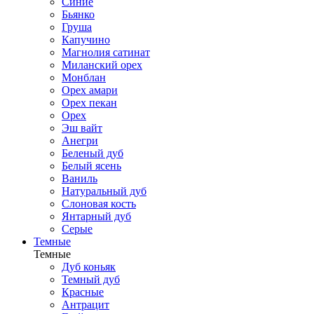
Синие
Бьянко
Груша
Капучино
Магнолия сатинат
Миланский орех
Монблан
Орех амари
Орех пекан
Орех
Эш вайт
Анегри
Беленый дуб
Белый ясень
Ваниль
Натуральный дуб
Слоновая кость
Янтарный дуб
Серые
Темные
Темные
Дуб коньяк
Темный дуб
Красные
Антрацит