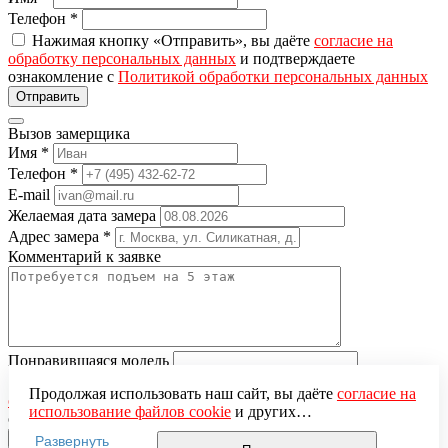
Телефон
*
Нажимая кнопку «Отправить», вы даёте
согласие на
обработку персональных данных
и подтверждаете
ознакомление с
Политикой обработки персональных данных
Вызов замерщика
Имя
*
Телефон
*
E-mail
Желаемая дата замера
Адрес замера
*
Комментарий к заявке
Понравившаяся модель
Нажимая кнопку «Отправить», вы даёте
согласие на
Продолжая использовать наш сайт, вы даёте
согласие на
обработку персональных данных
и подтверждаете
использование файлов cookie
и других
ознакомление с
Политикой обработки персональных данных
пользовательских данных (включая IP-адрес, сведения о
Развернуть
местоположении, устройстве, действиях на сайте и т. п.)