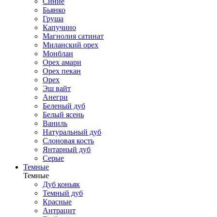
Синие
Бьянко
Груша
Капучино
Магнолия сатинат
Миланский орех
Монблан
Орех амари
Орех пекан
Орех
Эш вайт
Анегри
Беленый дуб
Белый ясень
Ваниль
Натуральный дуб
Слоновая кость
Янтарный дуб
Серые
Темные
Темные
Дуб коньяк
Темный дуб
Красные
Антрацит