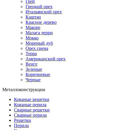
Грей
Грецкий орех
Итальянский орех
Каштан
Красное дерево
Макоре
Малага черри
Мокко
Мореный дуб
Орех сиена
Терра
Американский орех
Венге
Зеленые
Коричневые
Черные
Металлоконструкции
Кованые решетки
Кованые перила
Сварные решетки
Сварные перила
Решетки
Перила