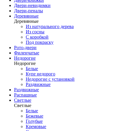
Двери-книжки
Двери-невидимки
Двери-пеналы
Деревянные
Деревянные
Из натурального дерева
Из сосны
С коробкой
Под покраску
Рото-двери
Филенчатые
Недорогие
Недорогие
Белые
Купе недорого
Недорогие с установкой
Раздвижные
Раздвижные
Распашные
Светлые
Светлые
Белые
Бежевые
Голубые
Кремовые