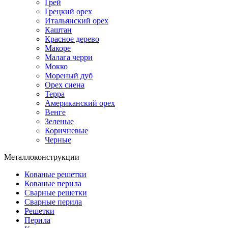
Грей
Грецкий орех
Итальянский орех
Каштан
Красное дерево
Макоре
Малага черри
Мокко
Мореный дуб
Орех сиена
Терра
Американский орех
Венге
Зеленые
Коричневые
Черные
Металлоконструкции
Кованые решетки
Кованые перила
Сварные решетки
Сварные перила
Решетки
Перила