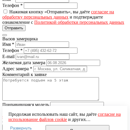
Телефон
*
Нажимая кнопку «Отправить», вы даёте
согласие на
обработку персональных данных
и подтверждаете
ознакомление с
Политикой обработки персональных данных
Вызов замерщика
Имя
*
Телефон
*
E-mail
Желаемая дата замера
Адрес замера
*
Комментарий к заявке
Понравившаяся модель
Нажимая кнопку «Отправить», вы даёте
согласие на
Продолжая использовать наш сайт, вы даёте
согласие на
обработку персональных данных
и подтверждаете
использование файлов cookie
и других
ознакомление с
Политикой обработки персональных данных
пользовательских данных (включая IP-адрес, сведения о
Развернуть
местоположении, устройстве, действиях на сайте и т. п.)