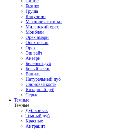
Синие
Бьянко
Груша
Капучино
Магнолия сатинат
Миланский орех
Монблан
Орех амари
Орех пекан
Орех
Эш вайт
Анегри
Беленый дуб
Белый ясень
Ваниль
Натуральный дуб
Слоновая кость
Янтарный дуб
Серые
Темные
Темные
Дуб коньяк
Темный дуб
Красные
Антрацит