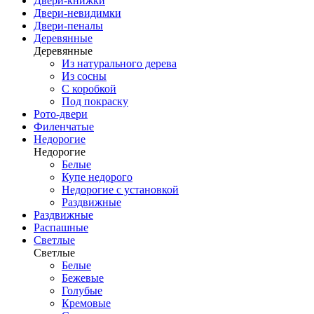
Двери-книжки
Двери-невидимки
Двери-пеналы
Деревянные
Деревянные
Из натурального дерева
Из сосны
С коробкой
Под покраску
Рото-двери
Филенчатые
Недорогие
Недорогие
Белые
Купе недорого
Недорогие с установкой
Раздвижные
Раздвижные
Распашные
Светлые
Светлые
Белые
Бежевые
Голубые
Кремовые