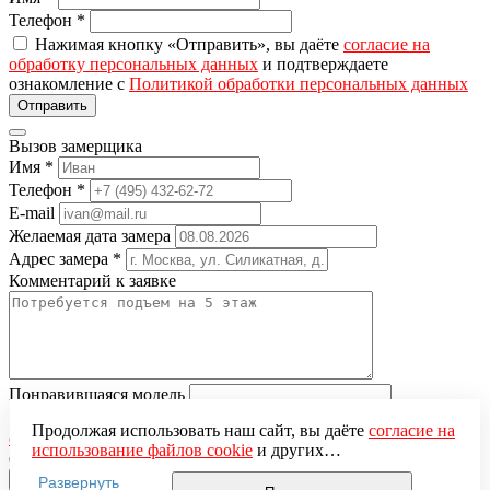
Телефон
*
Нажимая кнопку «Отправить», вы даёте
согласие на
обработку персональных данных
и подтверждаете
ознакомление с
Политикой обработки персональных данных
Вызов замерщика
Имя
*
Телефон
*
E-mail
Желаемая дата замера
Адрес замера
*
Комментарий к заявке
Понравившаяся модель
Нажимая кнопку «Отправить», вы даёте
согласие на
Продолжая использовать наш сайт, вы даёте
согласие на
обработку персональных данных
и подтверждаете
использование файлов cookie
и других
ознакомление с
Политикой обработки персональных данных
пользовательских данных (включая IP-адрес, сведения о
Развернуть
местоположении, устройстве, действиях на сайте и т. п.)