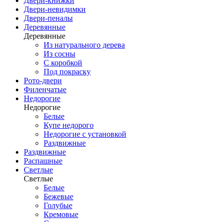
Двери-книжки
Двери-невидимки
Двери-пеналы
Деревянные
Деревянные
Из натурального дерева
Из сосны
С коробкой
Под покраску
Рото-двери
Филенчатые
Недорогие
Недорогие
Белые
Купе недорого
Недорогие с установкой
Раздвижные
Раздвижные
Распашные
Светлые
Светлые
Белые
Бежевые
Голубые
Кремовые