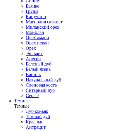
Синие
Бьянко
Груша
Капучино
Магнолия сатинат
Миланский орех
Монблан
Орех амари
Орех пекан
Орех
Эш вайт
Анегри
Беленый дуб
Белый ясень
Ваниль
Натуральный дуб
Слоновая кость
Янтарный дуб
Серые
Темные
Темные
Дуб коньяк
Темный дуб
Красные
Антрацит