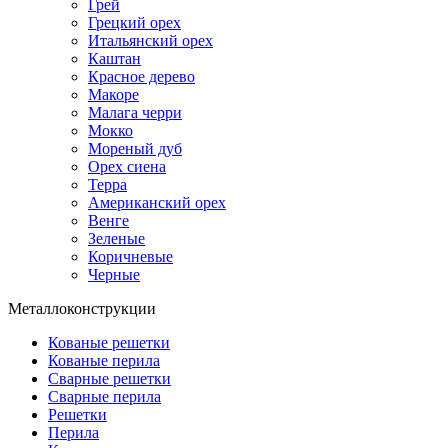
Грей
Грецкий орех
Итальянский орех
Каштан
Красное дерево
Макоре
Малага черри
Мокко
Мореный дуб
Орех сиена
Терра
Американский орех
Венге
Зеленые
Коричневые
Черные
Металлоконструкции
Кованые решетки
Кованые перила
Сварные решетки
Сварные перила
Решетки
Перила