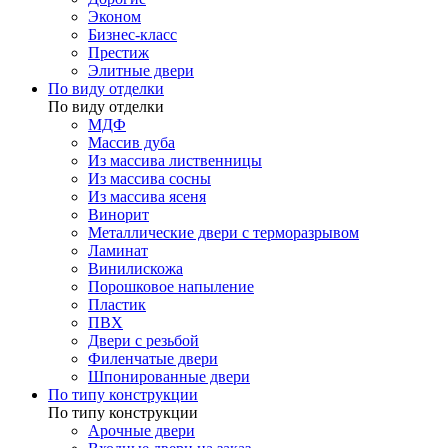
Эконом
Бизнес-класс
Престиж
Элитные двери
По виду отделки
По виду отделки
МДФ
Массив дуба
Из массива лиственницы
Из массива сосны
Из массива ясеня
Винорит
Металлические двери с терморазрывом
Ламинат
Винилискожа
Порошковое напыление
Пластик
ПВХ
Двери с резьбой
Филенчатые двери
Шпонированные двери
По типу конструкции
По типу конструкции
Арочные двери