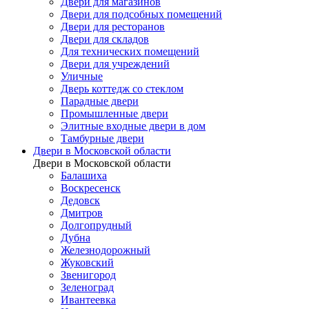
Двери для магазинов
Двери для подсобных помещений
Двери для ресторанов
Двери для складов
Для технических помещений
Двери для учреждений
Уличные
Дверь коттедж со стеклом
Парадные двери
Промышленные двери
Элитные входные двери в дом
Тамбурные двери
Двери в Московской области
Двери в Московской области
Балашиха
Воскресенск
Дедовск
Дмитров
Долгопрудный
Дубна
Железнодорожный
Жуковский
Звенигород
Зеленоград
Ивантеевка