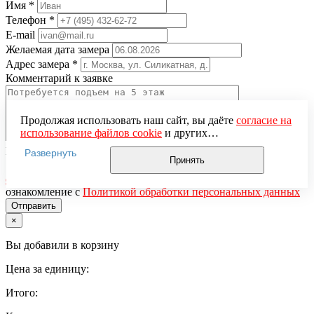
Имя
*
Телефон
*
E-mail
Желаемая дата замера
Адрес замера
*
Комментарий к заявке
Продолжая использовать наш сайт, вы даёте
согласие на
использование файлов cookie
и других
пользовательских данных (включая IP-адрес, сведения о
Понравившаяся модель
Развернуть
местоположении, устройстве, действиях на сайте и т. п.)
Принять
Нажимая кнопку «Отправить», вы даёте
согласие на
для функционирования сайта, проведения
обработку персональных данных
и подтверждаете
статистических исследований, ретаргетинга и
ознакомление с
Политикой обработки персональных данных
использования систем аналитики (например,
Яндекс.Метрика), в соответствии с нашей
Политикой
обработки персональных данных.
×
Если вы не хотите, чтобы ваши данные обрабатывались,
Вы добавили в корзину
настройте ограничения в браузере или покиньте сайт.
Цена за единицу:
Итого: