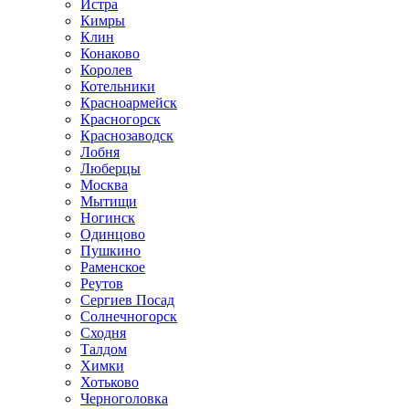
Истра
Кимры
Клин
Конаково
Королев
Котельники
Красноармейск
Красногорск
Краснозаводск
Лобня
Люберцы
Москва
Мытищи
Ногинск
Одинцово
Пушкино
Раменское
Реутов
Сергиев Посад
Солнечногорск
Сходня
Талдом
Химки
Хотьково
Черноголовка