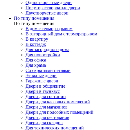
Одностворчатые двери
Полуторастворчатые двери
Двустворчатые двери
По типу помещения
По типу помещения
В дом с терморазрывом
В загородный дом с терморазрывом
В квартиру
В коттедж
Для загородного дома
Для новостройки
Для офиса
Для храма
Со скрытыми петлями
Этажные двери
Гаражные двери
Двери в общежитие
Двери в таунхаус
Двери для гостиниц
Двери для кассовых помещений
Двери для магазинов
Двери для подсобных помещений
Двери для ресторанов
Двери для складов
Для технических помещений