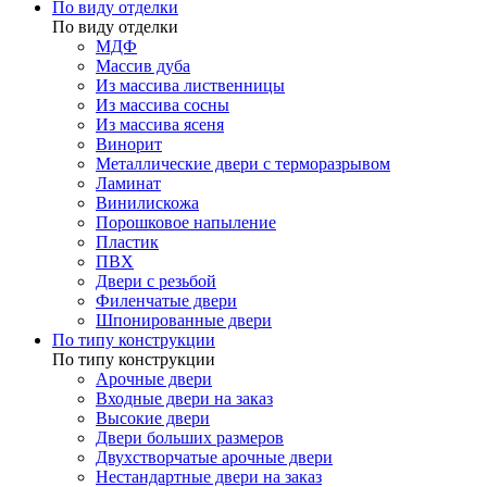
По виду отделки
По виду отделки
МДФ
Массив дуба
Из массива лиственницы
Из массива сосны
Из массива ясеня
Винорит
Металлические двери с терморазрывом
Ламинат
Винилискожа
Порошковое напыление
Пластик
ПВХ
Двери с резьбой
Филенчатые двери
Шпонированные двери
По типу конструкции
По типу конструкции
Арочные двери
Входные двери на заказ
Высокие двери
Двери больших размеров
Двухстворчатые арочные двери
Нестандартные двери на заказ