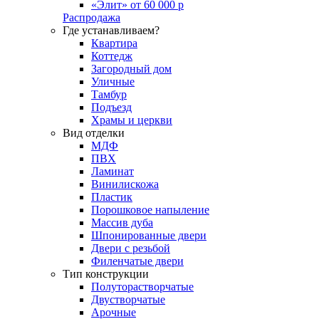
«Элит» от 60 000 р
Распродажа
Где устанавливаем?
Квартира
Коттедж
Загородный дом
Уличные
Тамбур
Подъезд
Храмы и церкви
Вид отделки
МДФ
ПВХ
Ламинат
Винилискожа
Пластик
Порошковое напыление
Массив дуба
Шпонированные двери
Двери с резьбой
Филенчатые двери
Тип конструкции
Полуторастворчатые
Двустворчатые
Арочные