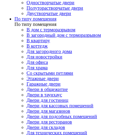
Одностворчатые двери
Полуторастворчатые двери
Двустворчатые двери
По типу помещения
По типу помещения
В дом с терморазрывом
В загородный дом с терморазрывом
В квартиру
В коттедж
Для загородного дома
Для новостройки
Для офиса
Для храма
Со скрытыми петлями
Этажные двери
Гаражные двери
Двери в общежитие
Двери в таунхаус
Двери для гостиниц
Двери для кассовых помещений
Двери для магазинов
Двери для подсобных помещений
Двери для ресторанов
Двери для складов
Для технических помещений