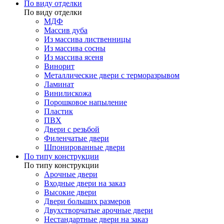
По виду отделки
По виду отделки
МДФ
Массив дуба
Из массива лиственницы
Из массива сосны
Из массива ясеня
Винорит
Металлические двери с терморазрывом
Ламинат
Винилискожа
Порошковое напыление
Пластик
ПВХ
Двери с резьбой
Филенчатые двери
Шпонированные двери
По типу конструкции
По типу конструкции
Арочные двери
Входные двери на заказ
Высокие двери
Двери больших размеров
Двухстворчатые арочные двери
Нестандартные двери на заказ