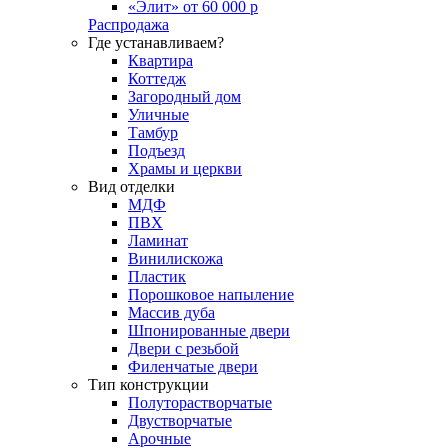
«Элит» от 60 000 р
Распродажа
Где устанавливаем?
Квартира
Коттедж
Загородный дом
Уличные
Тамбур
Подъезд
Храмы и церкви
Вид отделки
МДФ
ПВХ
Ламинат
Винилискожа
Пластик
Порошковое напыление
Массив дуба
Шпонированные двери
Двери с резьбой
Филенчатые двери
Тип конструкции
Полуторастворчатые
Двустворчатые
Арочные