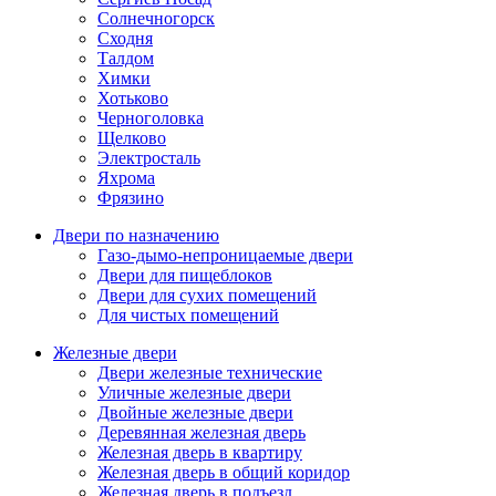
Солнечногорск
Сходня
Талдом
Химки
Хотьково
Черноголовка
Щелково
Электросталь
Яхрома
Фрязино
Двери по назначению
Газо-дымо-непроницаемые двери
Двери для пищеблоков
Двери для сухих помещений
Для чистых помещений
Железные двери
Двери железные технические
Уличные железные двери
Двойные железные двери
Деревянная железная дверь
Железная дверь в квартиру
Железная дверь в общий коридор
Железная дверь в подъезд