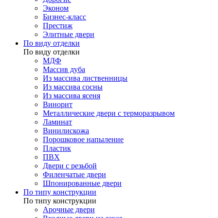
Эконом
Бизнес-класс
Престиж
Элитные двери
По виду отделки
По виду отделки
МДФ
Массив дуба
Из массива лиственницы
Из массива сосны
Из массива ясеня
Винорит
Металлические двери с терморазрывом
Ламинат
Винилискожа
Порошковое напыление
Пластик
ПВХ
Двери с резьбой
Филенчатые двери
Шпонированные двери
По типу конструкции
По типу конструкции
Арочные двери