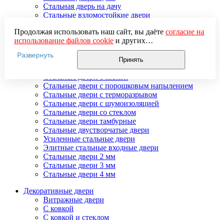
Стальная дверь на дачу
Стальные взломостойкие двери
Стальные входные двери в квартиру
Продолжая использовать наш сайт, вы даёте
согласие на
Стальные двери в подъезд
использование файлов cookie
и других
Стальные двери внутреннего открывания
пользовательских данных (включая IP-адрес, сведения о
Стальные двери массив
Развернуть
местоположении, устройстве, действиях на сайте и т. п.)
Стальные двери мдф
Принять
для функционирования сайта, проведения
Стальные двери с зеркалом
статистических исследований, ретаргетинга и
Стальные двери с ковкой
использования систем аналитики (например,
Стальные двери с порошковым напылением
Яндекс.Метрика), в соответствии с нашей
Политикой
Стальные двери с терморазрывом
обработки персональных данных.
Стальные двери с шумоизоляцией
Если вы не хотите, чтобы ваши данные обрабатывались,
Стальные двери со стеклом
настройте ограничения в браузере или покиньте сайт.
Стальные двери тамбурные
Стальные двустворчатые двери
Усиленные стальные двери
Элитные стальные входные двери
Стальные двери 2 мм
Стальные двери 3 мм
Стальные двери 4 мм
Декоративные двери
Витражные двери
С ковкой
С ковкой и стеклом