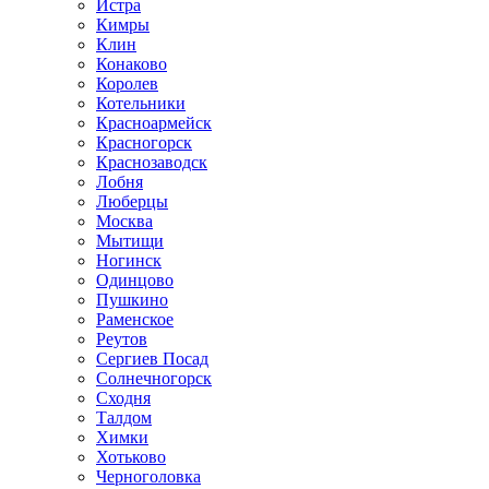
Истра
Кимры
Клин
Конаково
Королев
Котельники
Красноармейск
Красногорск
Краснозаводск
Лобня
Люберцы
Москва
Мытищи
Ногинск
Одинцово
Пушкино
Раменское
Реутов
Сергиев Посад
Солнечногорск
Сходня
Талдом
Химки
Хотьково
Черноголовка