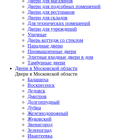
Двери для магазинов
Двери для подсобных помещений
Двери для ресторанов
Двери для складов
Для технических помещений
Двери для учреждений
Уличные
Дверь коттедж со стеклом
Парадные двери
Промышленные двери
Элитные входные двери в дом
Тамбурные двери
Двери в Московской области
Двери в Московской области
Балашиха
Воскресенск
Дедовск
Дмитров
Долгопрудный
Дубна
Железнодорожный
Жуковский
Звенигород
Зеленоград
Ивантеевка