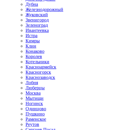
Дубна
Железнодорожный
Жуковский
Звенигород
Зеленоград
Ивантеевка
Истра
Кимры
Клин
Конаково
Королев
Котельники
Красноармейск
Красногорск
Краснозаводск
Лобня
Люберцы
Москва
Мытищи
Ногинск
Одинцово
Пушкино
Раменское
Реутов
Сергиев Посад