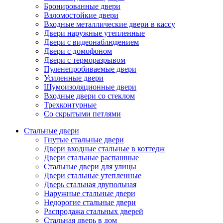
Бронированные двери
Взломостойкие двери
Входные металлические двери в кассу
Двери наружные утепленные
Двери с видеонаблюдением
Двери с домофоном
Двери с терморазрывом
Пуленепробиваемые двери
Усиленные двери
Шумоизоляционные двери
Входные двери со стеклом
Трехконтурные
Со скрытыми петлями
Стальные двери
Гнутые стальные двери
Двери входные стальные в коттедж
Двери стальные распашные
Стальные двери для улицы
Двери стальные утепленные
Дверь стальная двупольная
Наружные стальные двери
Недорогие стальные двери
Распродажа стальных дверей
Стальная дверь в дом