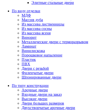
Элитные стальные двери
По виду отделки
МДФ
Массив дуба
Из массива лиственницы
Из массива сосны
Из массива ясеня
Винорит
Металлические двери с терморазрывом
Ламинат
Винилискожа
Порошковое напыление
Пластик
ПВХ
Двери с резьбой
Филенчатые двери
Шпонированные двери
По типу конструкции
Арочные двери
Входные двери на заказ
Высокие двери
Двери больших размеров
Двухстворчатые арочные двери