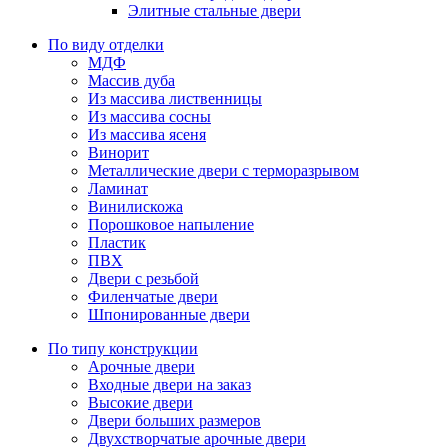
Элитные стальные двери
По виду отделки
МДФ
Массив дуба
Из массива лиственницы
Из массива сосны
Из массива ясеня
Винорит
Металлические двери с терморазрывом
Ламинат
Винилискожа
Порошковое напыление
Пластик
ПВХ
Двери с резьбой
Филенчатые двери
Шпонированные двери
По типу конструкции
Арочные двери
Входные двери на заказ
Высокие двери
Двери больших размеров
Двухстворчатые арочные двери