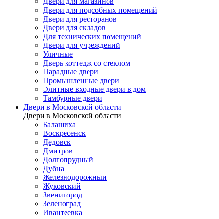
Двери для магазинов
Двери для подсобных помещений
Двери для ресторанов
Двери для складов
Для технических помещений
Двери для учреждений
Уличные
Дверь коттедж со стеклом
Парадные двери
Промышленные двери
Элитные входные двери в дом
Тамбурные двери
Двери в Московской области
Двери в Московской области
Балашиха
Воскресенск
Дедовск
Дмитров
Долгопрудный
Дубна
Железнодорожный
Жуковский
Звенигород
Зеленоград
Ивантеевка