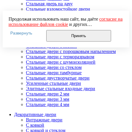
Стальная дверь на дачу
Стальные взломостойкие двери
Стальные входные двери в квартиру
Продолжая использовать наш сайт, вы даёте
согласие на
Стальные двери в подъезд
использование файлов cookie
и других
Стальные двери внутреннего открывания
пользовательских данных (включая IP-адрес, сведения о
Стальные двери массив
Развернуть
местоположении, устройстве, действиях на сайте и т. п.)
Стальные двери мдф
Принять
для функционирования сайта, проведения
Стальные двери с зеркалом
статистических исследований, ретаргетинга и
Стальные двери с ковкой
использования систем аналитики (например,
Стальные двери с порошковым напылением
Яндекс.Метрика), в соответствии с нашей
Политикой
Стальные двери с терморазрывом
обработки персональных данных.
Стальные двери с шумоизоляцией
Если вы не хотите, чтобы ваши данные обрабатывались,
Стальные двери со стеклом
настройте ограничения в браузере или покиньте сайт.
Стальные двери тамбурные
Стальные двустворчатые двери
Усиленные стальные двери
Элитные стальные входные двери
Стальные двери 2 мм
Стальные двери 3 мм
Стальные двери 4 мм
Декоративные двери
Витражные двери
С ковкой
С ковкой и стеклом