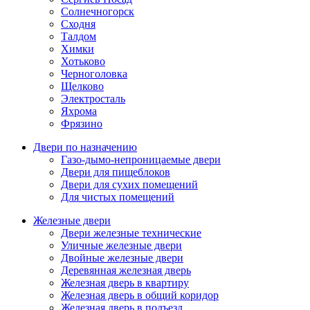
Солнечногорск
Сходня
Талдом
Химки
Хотьково
Черноголовка
Щелково
Электросталь
Яхрома
Фрязино
Двери по назначению
Газо-дымо-непроницаемые двери
Двери для пищеблоков
Двери для сухих помещений
Для чистых помещений
Железные двери
Двери железные технические
Уличные железные двери
Двойные железные двери
Деревянная железная дверь
Железная дверь в квартиру
Железная дверь в общий коридор
Железная дверь в подъезд