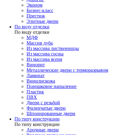
Эконом
Бизнес-класс
Престиж
Элитные двери
По виду отделки
По виду отделки
МДФ
Массив дуба
Из массива лиственницы
Из массива сосны
Из массива ясеня
Винорит
Металлические двери с терморазрывом
Ламинат
Винилискожа
Порошковое напыление
Пластик
ПВХ
Двери с резьбой
Филенчатые двери
Шпонированные двери
По типу конструкции
По типу конструкции
Арочные двери