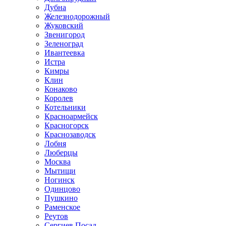
Дубна
Железнодорожный
Жуковский
Звенигород
Зеленоград
Ивантеевка
Истра
Кимры
Клин
Конаково
Королев
Котельники
Красноармейск
Красногорск
Краснозаводск
Лобня
Люберцы
Москва
Мытищи
Ногинск
Одинцово
Пушкино
Раменское
Реутов
Сергиев Посад