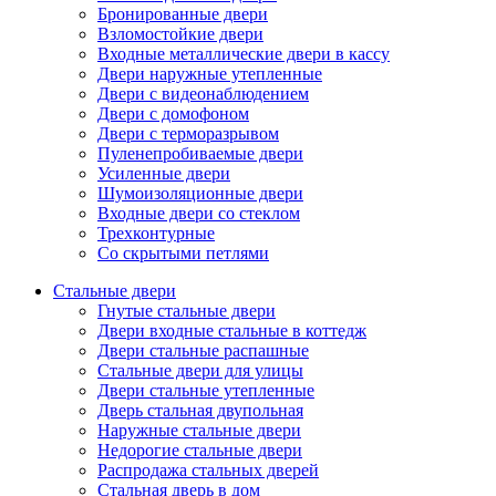
Бронированные двери
Взломостойкие двери
Входные металлические двери в кассу
Двери наружные утепленные
Двери с видеонаблюдением
Двери с домофоном
Двери с терморазрывом
Пуленепробиваемые двери
Усиленные двери
Шумоизоляционные двери
Входные двери со стеклом
Трехконтурные
Со скрытыми петлями
Стальные двери
Гнутые стальные двери
Двери входные стальные в коттедж
Двери стальные распашные
Стальные двери для улицы
Двери стальные утепленные
Дверь стальная двупольная
Наружные стальные двери
Недорогие стальные двери
Распродажа стальных дверей
Стальная дверь в дом