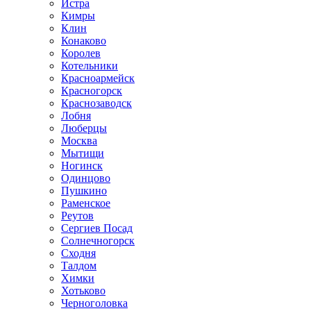
Истра
Кимры
Клин
Конаково
Королев
Котельники
Красноармейск
Красногорск
Краснозаводск
Лобня
Люберцы
Москва
Мытищи
Ногинск
Одинцово
Пушкино
Раменское
Реутов
Сергиев Посад
Солнечногорск
Сходня
Талдом
Химки
Хотьково
Черноголовка