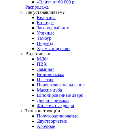
«Элит» от 60 000 р
Распродажа
Где устанавливаем?
Квартира
Коттедж
Загородный дом
Уличные
Тамбур
Подъезд
Храмы и церкви
Вид отделки
МДФ
ПВХ
Ламинат
Винилискожа
Пластик
Порошковое напыление
Массив дуба
Шпонированные двери
Двери с резьбой
Филенчатые двери
Тип конструкции
Полуторастворчатые
Двустворчатые
Арочные