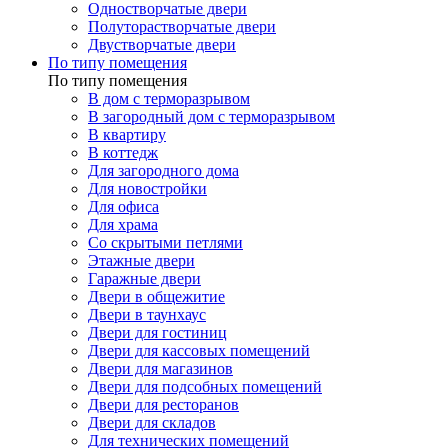
Одностворчатые двери
Полуторастворчатые двери
Двустворчатые двери
По типу помещения
По типу помещения
В дом с терморазрывом
В загородный дом с терморазрывом
В квартиру
В коттедж
Для загородного дома
Для новостройки
Для офиса
Для храма
Со скрытыми петлями
Этажные двери
Гаражные двери
Двери в общежитие
Двери в таунхаус
Двери для гостиниц
Двери для кассовых помещений
Двери для магазинов
Двери для подсобных помещений
Двери для ресторанов
Двери для складов
Для технических помещений