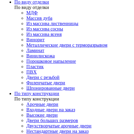
По виду отделки
По виду отделки
МДФ
Массив дуба
Из массива лиственницы
Из массива сосны
Из массива ясеня
Винорит
Металлические двери с терморазрывом
Ламинат
Винилискожа
Порошковое напыление
Пластик
ПВХ
Двери с резьбой
Филенчатые двери
Шпонированные двери
По типу конструкции
По типу конструкции
Арочные двери
Входные двери на заказ
Высокие двери
Двери больших размеров
Двухстворчатые арочные двери
Нестандартные двери на заказ