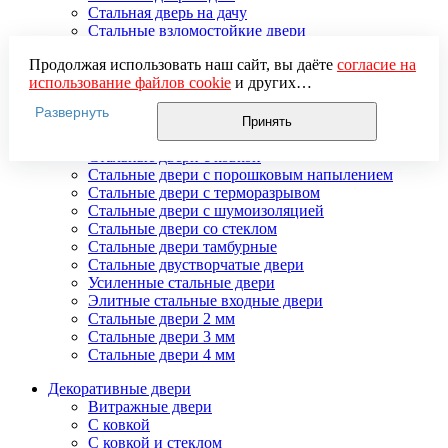
Стальная дверь на дачу
Стальные взломостойкие двери
Стальные входные двери в квартиру
Продолжая использовать наш сайт, вы даёте
согласие на
Стальные двери в подъезд
использование файлов cookie
и других
Стальные двери внутреннего открывания
пользовательских данных (включая IP-адрес, сведения о
Стальные двери массив
Развернуть
местоположении, устройстве, действиях на сайте и т. п.)
Стальные двери мдф
Принять
для функционирования сайта, проведения
Стальные двери с зеркалом
статистических исследований, ретаргетинга и
Стальные двери с ковкой
использования систем аналитики (например,
Стальные двери с порошковым напылением
Яндекс.Метрика), в соответствии с нашей
Политикой
Стальные двери с терморазрывом
обработки персональных данных.
Стальные двери с шумоизоляцией
Если вы не хотите, чтобы ваши данные обрабатывались,
Стальные двери со стеклом
настройте ограничения в браузере или покиньте сайт.
Стальные двери тамбурные
Стальные двустворчатые двери
Усиленные стальные двери
Элитные стальные входные двери
Стальные двери 2 мм
Стальные двери 3 мм
Стальные двери 4 мм
Декоративные двери
Витражные двери
С ковкой
С ковкой и стеклом