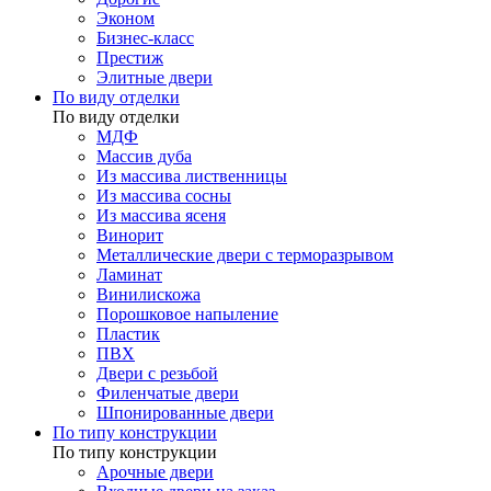
Эконом
Бизнес-класс
Престиж
Элитные двери
По виду отделки
По виду отделки
МДФ
Массив дуба
Из массива лиственницы
Из массива сосны
Из массива ясеня
Винорит
Металлические двери с терморазрывом
Ламинат
Винилискожа
Порошковое напыление
Пластик
ПВХ
Двери с резьбой
Филенчатые двери
Шпонированные двери
По типу конструкции
По типу конструкции
Арочные двери