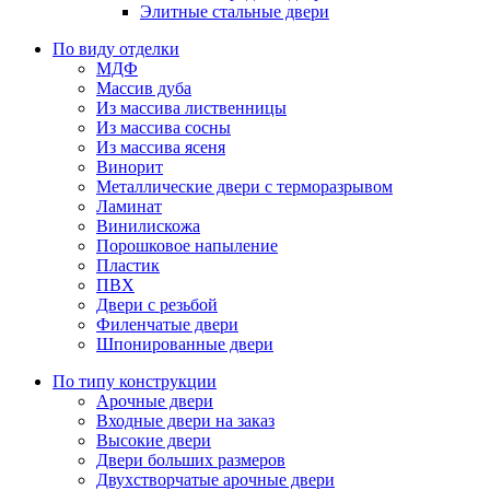
Элитные стальные двери
По виду отделки
МДФ
Массив дуба
Из массива лиственницы
Из массива сосны
Из массива ясеня
Винорит
Металлические двери с терморазрывом
Ламинат
Винилискожа
Порошковое напыление
Пластик
ПВХ
Двери с резьбой
Филенчатые двери
Шпонированные двери
По типу конструкции
Арочные двери
Входные двери на заказ
Высокие двери
Двери больших размеров
Двухстворчатые арочные двери