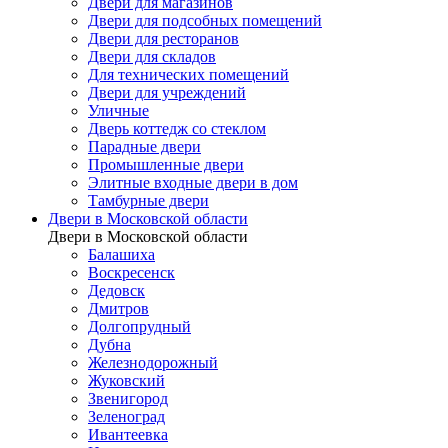
Двери для магазинов
Двери для подсобных помещений
Двери для ресторанов
Двери для складов
Для технических помещений
Двери для учреждений
Уличные
Дверь коттедж со стеклом
Парадные двери
Промышленные двери
Элитные входные двери в дом
Тамбурные двери
Двери в Московской области
Двери в Московской области
Балашиха
Воскресенск
Дедовск
Дмитров
Долгопрудный
Дубна
Железнодорожный
Жуковский
Звенигород
Зеленоград
Ивантеевка