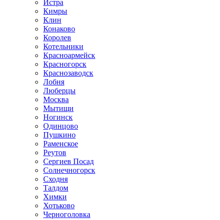
Истра
Кимры
Клин
Конаково
Королев
Котельники
Красноармейск
Красногорск
Краснозаводск
Лобня
Люберцы
Москва
Мытищи
Ногинск
Одинцово
Пушкино
Раменское
Реутов
Сергиев Посад
Солнечногорск
Сходня
Талдом
Химки
Хотьково
Черноголовка