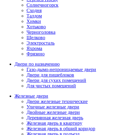
Солнечногорск
Сходня
Талдом
Химки
Хотьково
Черноголовка
Щелково
Электросталь
Яхрома
Фрязино
Двери по назначению
Газо-дымо-непроницаемые двери
Двери для пищеблоков
Двери для сухих помещений
Для чистых помещений
Железные двери
Двери железные технические
Уличные железные двери
Двойные железные двери
Деревянная железная дверь
Железная дверь в квартиру
Железная дверь в общий коридор
Железная дверь в подъезд