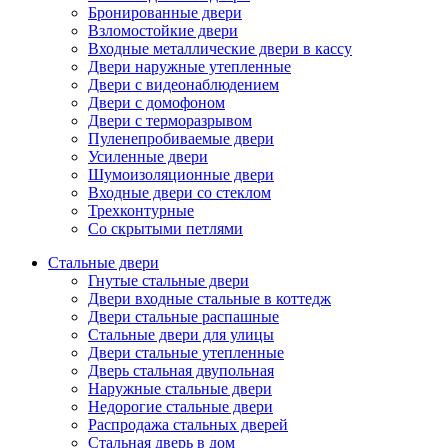
Бронированные двери
Взломостойкие двери
Входные металлические двери в кассу
Двери наружные утепленные
Двери с видеонаблюдением
Двери с домофоном
Двери с терморазрывом
Пуленепробиваемые двери
Усиленные двери
Шумоизоляционные двери
Входные двери со стеклом
Трехконтурные
Со скрытыми петлями
Стальные двери
Гнутые стальные двери
Двери входные стальные в коттедж
Двери стальные распашные
Стальные двери для улицы
Двери стальные утепленные
Дверь стальная двупольная
Наружные стальные двери
Недорогие стальные двери
Распродажа стальных дверей
Стальная дверь в дом