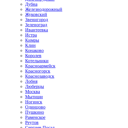
Дубна
Железнодорожный
Жуковский
Звенигород
Зеленоград
Ивантеевка
Истра
Кимры
Клин
Конаково
Королев
Котельники
Красноармейск
Красногорск
Краснозаводск
Лобня
Люберцы
Москва
Мытищи
Ногинск
Одинцово
Пушкино
Раменское
Реутов
Сергиев Посад