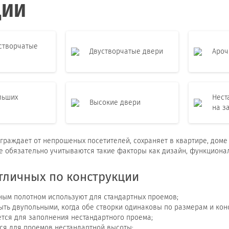
ЦИИ
створчатые
Двустворчатые двери
Ароч
льших
Нест
Высокие двери
на з
 ограждает от непрошеных посетителей, сохраняет в квартире, дом
е обязательно учитываются такие факторы как дизайн, функционал
тличных по конструкции
ным полотном используют для стандартных проемов;
ыть двупольными, когда обе створки одинаковы по размерам и кон
ется для заполнения нестандартного проема;
тся для проемов нестандартной высоты;