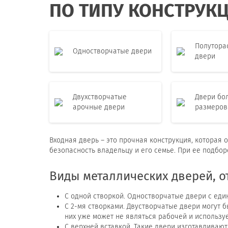
ПО ТИПУ КОНСТРУК
Полутора
Одностворчатые двери
двери
Двухстворчатые
Двери бо
арочные двери
размеров
Входная дверь – это прочная конструкция, которая
безопасность владельцу и его семье. При ее подбор
Виды металлических дверей, о
С одной створкой. Одностворчатые двери с еди
С 2-мя створками. Двустворчатые двери могут б
них уже может не являться рабочей и использу
С верхней вставкой. Такие двери изготавливаю