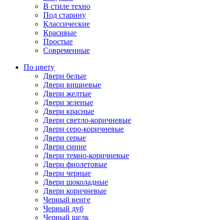
В стиле техно
Под старину
Классические
Красивые
Простые
Современные
По цвету
Двери белые
Двери вишневые
Двери желтые
Двери зеленые
Двери красные
Двери светло-коричневые
Двери серо-коричневые
Двери серые
Двери синие
Двери темно-коричневые
Двери фиолетовые
Двери черные
Двери шоколадные
Двери коричневые
Черный венге
Черный дуб
Черный шелк