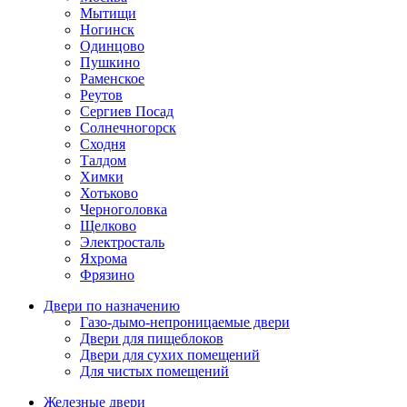
Мытищи
Ногинск
Одинцово
Пушкино
Раменское
Реутов
Сергиев Посад
Солнечногорск
Сходня
Талдом
Химки
Хотьково
Черноголовка
Щелково
Электросталь
Яхрома
Фрязино
Двери по назначению
Газо-дымо-непроницаемые двери
Двери для пищеблоков
Двери для сухих помещений
Для чистых помещений
Железные двери