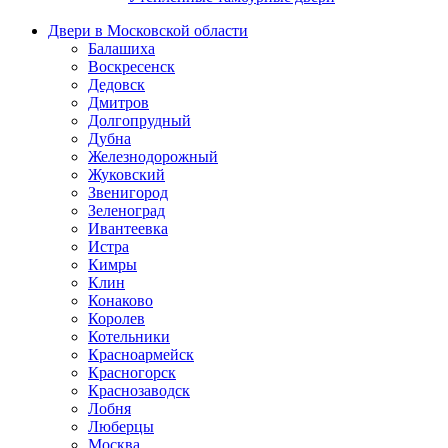
Двери в Московской области
Балашиха
Воскресенск
Дедовск
Дмитров
Долгопрудный
Дубна
Железнодорожный
Жуковский
Звенигород
Зеленоград
Ивантеевка
Истра
Кимры
Клин
Конаково
Королев
Котельники
Красноармейск
Красногорск
Краснозаводск
Лобня
Люберцы
Москва