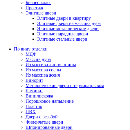
Бизнес-класс
Престиж
Элитные двери
Элитные двери в квартиру
Элитные двери из массива дуба
Элитные металлические двери
Элитные парадные двери
Элитные стальные двери
По виду отделки
МДФ
Массив дуба
Из массива лиственницы
Из массива сосны
Из массива ясеня
Винорит
Металлические двери с терморазрывом
Ламинат
Винилискожа
Порошковое напыление
Пластик
ПВХ
Двери с резьбой
Филенчатые двери
Шпонированные двери