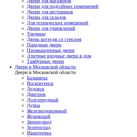
Двери для магазинов
Двери для подсобных помещений
Двери для ресторанов
Двери для складов
Для технических помещений
Двери для учреждений
Уличные
Дверь коттедж со стеклом
Парадные двери
Промышленные двери
Элитные входные двери в дом
Тамбурные двери
Двери в Московской области
Двери в Московской области
Балашиха
Воскресенск
Дедовск
Дмитров
Долгопрудный
Дубна
Железнодорожный
Жуковский
Звенигород
Зеленоград
Ивантеевка