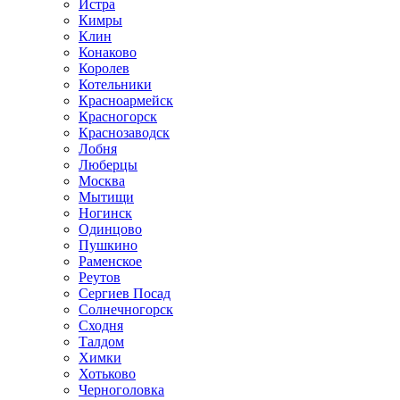
Истра
Кимры
Клин
Конаково
Королев
Котельники
Красноармейск
Красногорск
Краснозаводск
Лобня
Люберцы
Москва
Мытищи
Ногинск
Одинцово
Пушкино
Раменское
Реутов
Сергиев Посад
Солнечногорск
Сходня
Талдом
Химки
Хотьково
Черноголовка