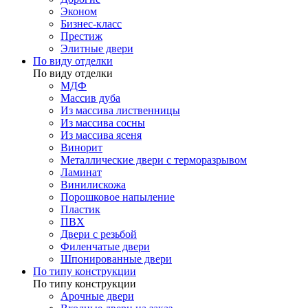
Эконом
Бизнес-класс
Престиж
Элитные двери
По виду отделки
По виду отделки
МДФ
Массив дуба
Из массива лиственницы
Из массива сосны
Из массива ясеня
Винорит
Металлические двери с терморазрывом
Ламинат
Винилискожа
Порошковое напыление
Пластик
ПВХ
Двери с резьбой
Филенчатые двери
Шпонированные двери
По типу конструкции
По типу конструкции
Арочные двери