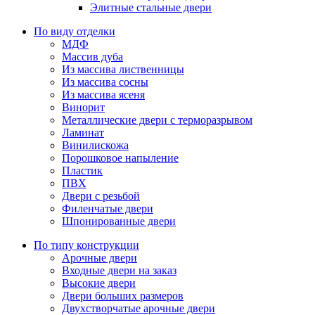
Элитные стальные двери
По виду отделки
МДФ
Массив дуба
Из массива лиственницы
Из массива сосны
Из массива ясеня
Винорит
Металлические двери с терморазрывом
Ламинат
Винилискожа
Порошковое напыление
Пластик
ПВХ
Двери с резьбой
Филенчатые двери
Шпонированные двери
По типу конструкции
Арочные двери
Входные двери на заказ
Высокие двери
Двери больших размеров
Двухстворчатые арочные двери