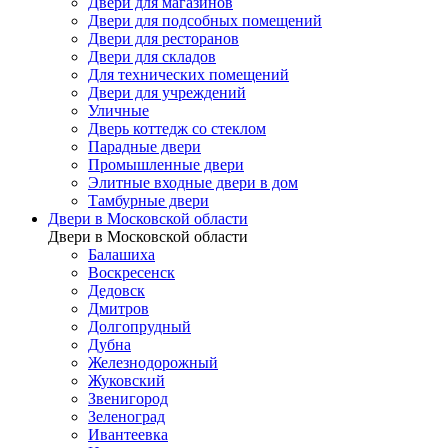
Двери для магазинов
Двери для подсобных помещений
Двери для ресторанов
Двери для складов
Для технических помещений
Двери для учреждений
Уличные
Дверь коттедж со стеклом
Парадные двери
Промышленные двери
Элитные входные двери в дом
Тамбурные двери
Двери в Московской области
Двери в Московской области
Балашиха
Воскресенск
Дедовск
Дмитров
Долгопрудный
Дубна
Железнодорожный
Жуковский
Звенигород
Зеленоград
Ивантеевка