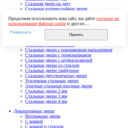
Стальная дверь на дачу
Стальные взломостойкие двери
Стальные входные двери в квартиру
Продолжая использовать наш сайт, вы даёте
согласие на
Стальные двери в подъезд
использование файлов cookie
и других
Стальные двери внутреннего открывания
пользовательских данных (включая IP-адрес, сведения о
Стальные двери массив
Развернуть
местоположении, устройстве, действиях на сайте и т. п.)
Стальные двери мдф
Принять
для функционирования сайта, проведения
Стальные двери с зеркалом
статистических исследований, ретаргетинга и
Стальные двери с ковкой
использования систем аналитики (например,
Стальные двери с порошковым напылением
Яндекс.Метрика), в соответствии с нашей
Политикой
Стальные двери с терморазрывом
обработки персональных данных.
Стальные двери с шумоизоляцией
Если вы не хотите, чтобы ваши данные обрабатывались,
Стальные двери со стеклом
настройте ограничения в браузере или покиньте сайт.
Стальные двери тамбурные
Стальные двустворчатые двери
Усиленные стальные двери
Элитные стальные входные двери
Стальные двери 2 мм
Стальные двери 3 мм
Стальные двери 4 мм
Декоративные двери
Витражные двери
С ковкой
С ковкой и стеклом