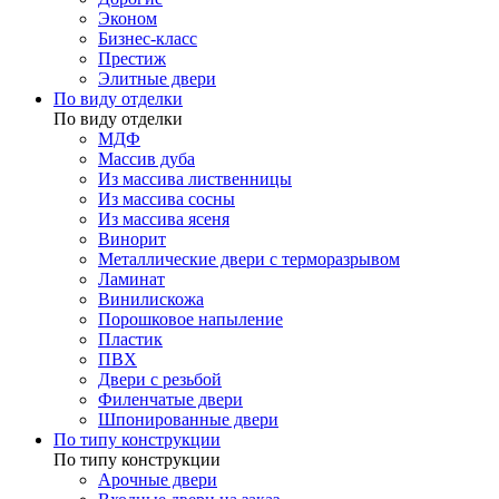
Эконом
Бизнес-класс
Престиж
Элитные двери
По виду отделки
По виду отделки
МДФ
Массив дуба
Из массива лиственницы
Из массива сосны
Из массива ясеня
Винорит
Металлические двери с терморазрывом
Ламинат
Винилискожа
Порошковое напыление
Пластик
ПВХ
Двери с резьбой
Филенчатые двери
Шпонированные двери
По типу конструкции
По типу конструкции
Арочные двери