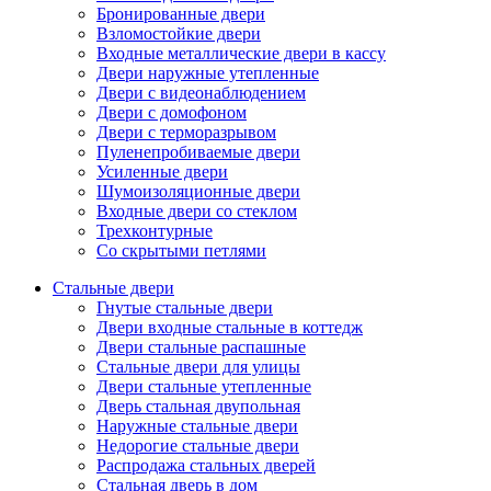
Бронированные двери
Взломостойкие двери
Входные металлические двери в кассу
Двери наружные утепленные
Двери с видеонаблюдением
Двери с домофоном
Двери с терморазрывом
Пуленепробиваемые двери
Усиленные двери
Шумоизоляционные двери
Входные двери со стеклом
Трехконтурные
Со скрытыми петлями
Стальные двери
Гнутые стальные двери
Двери входные стальные в коттедж
Двери стальные распашные
Стальные двери для улицы
Двери стальные утепленные
Дверь стальная двупольная
Наружные стальные двери
Недорогие стальные двери
Распродажа стальных дверей
Стальная дверь в дом