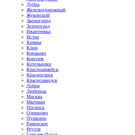
Дубна
Железнодорожный
Жуковский
Звенигород
Зеленоград
Ивантеевка
Истра
Кимры
Клин
Конаково
Королев
Котельники
Красноармейск
Красногорск
Краснозаводск
Лобня
Люберцы
Москва
Мытищи
Ногинск
Одинцово
Пушкино
Раменское
Реутов
Сергиев Посад