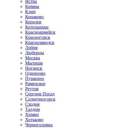
Истра
Кимры
Клин
Конаково
Королев
Котельники
Красноармейск
Красногорск
Краснозаводск
Лобня
Люберцы
Москва
Мытищи
Ногинск
Одинцово
Пушкино
Раменское
Реутов
Сергиев Посад
Солнечногорск
Сходня
Талдом
Химки
Хотьково
Черноголовка