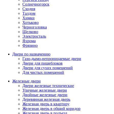
Солнечногорск
Сходня
Талдом
Химки
Хотьково
Черноголовка
Щелково
Электросталь
Яхрома
Фрязино
Двери по назначению
Газо-дымо-непроницаемые двери
Двери для пищеблоков
Двери для сухих помещений
Для чистых помещений
Железные двери
Двери железные технические
Уличные железные двери
Двойные железные двери
Деревянная железная дверь
Железная дверь в квартиру
Железная дверь в общий коридор
Железная дверь в подъезд